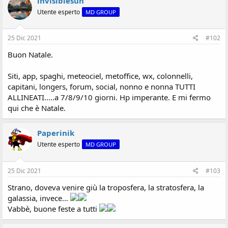
invisiblesun
s
Utente esperto
MD GROUP
i
o
n
25 Dic 2021
#102
e
Buon Natale.
Siti, app, spaghi, meteociel, metoffice, wx, colonnelli,
capitani, longers, forum, social, nonno e nonna TUTTI
ALLINEATI.....a 7/8/9/10 giorni. Hp imperante. E mi fermo
qui che è Natale.
Paperinik
Utente esperto
MD GROUP
25 Dic 2021
#103
Strano, doveva venire giù la troposfera, la stratosfera, la
galassia, invece…
Vabbè, buone feste a tutti