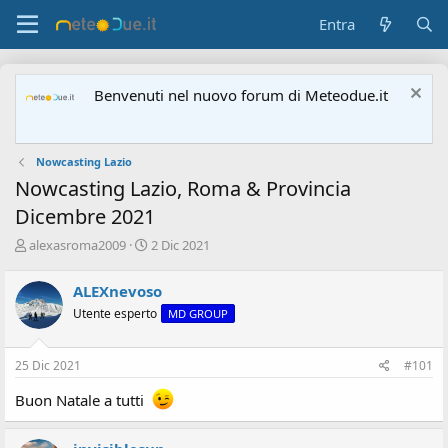
Entra
Benvenuti nel nuovo forum di Meteodue.it
Nowcasting Lazio
Nowcasting Lazio, Roma & Provincia
Dicembre 2021
A
D
alexasroma2009
2 Dic 2021
u
a
t
t
ALEXnevoso
o
a
Utente esperto
MD GROUP
r
d
e
'
d
i
25 Dic 2021
#101
i
n
s
i
Buon Natale a tutti
c
z
u
i
s
o