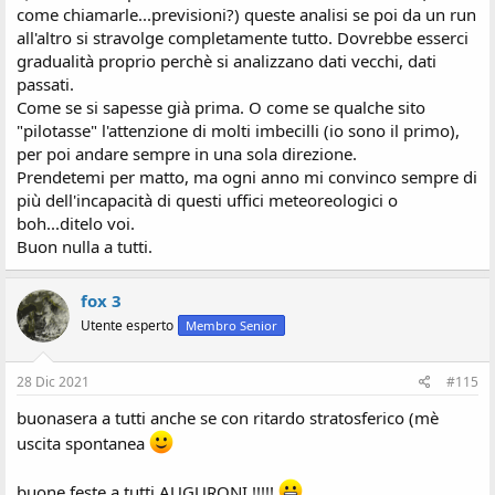
come chiamarle...previsioni?) queste analisi se poi da un run
all'altro si stravolge completamente tutto. Dovrebbe esserci
gradualità proprio perchè si analizzano dati vecchi, dati
passati.
Come se si sapesse già prima. O come se qualche sito
"pilotasse" l'attenzione di molti imbecilli (io sono il primo),
per poi andare sempre in una sola direzione.
Prendetemi per matto, ma ogni anno mi convinco sempre di
più dell'incapacità di questi uffici meteoreologici o
boh...ditelo voi.
Buon nulla a tutti.
fox 3
Utente esperto
Membro Senior
28 Dic 2021
#115
buonasera a tutti anche se con ritardo stratosferico (mè
uscita spontanea
buone feste a tutti AUGURONI !!!!!