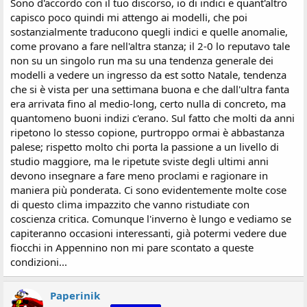
Sono d'accordo con il tuo discorso, io di indici e quant'altro
capisco poco quindi mi attengo ai modelli, che poi
sostanzialmente traducono quegli indici e quelle anomalie,
come provano a fare nell'altra stanza; il 2-0 lo reputavo tale
non su un singolo run ma su una tendenza generale dei
modelli a vedere un ingresso da est sotto Natale, tendenza
che si è vista per una settimana buona e che dall'ultra fanta
era arrivata fino al medio-long, certo nulla di concreto, ma
quantomeno buoni indizi c'erano. Sul fatto che molti da anni
ripetono lo stesso copione, purtroppo ormai è abbastanza
palese; rispetto molto chi porta la passione a un livello di
studio maggiore, ma le ripetute sviste degli ultimi anni
devono insegnare a fare meno proclami e ragionare in
maniera più ponderata. Ci sono evidentemente molte cose
di questo clima impazzito che vanno ristudiate con
coscienza critica. Comunque l'inverno è lungo e vediamo se
capiteranno occasioni interessanti, già potermi vedere due
fiocchi in Appennino non mi pare scontato a queste
condizioni...
Paperinik