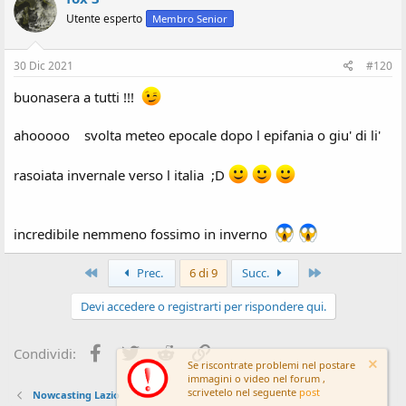
Utente esperto
Membro Senior
30 Dic 2021
#120
buonasera a tutti !!!
ahooooo svolta meteo epocale dopo l epifania o giu' di li'
rasoiata invernale verso l italia ;D
incredibile nemmeno fossimo in inverno
Primo
Ultimo
Prec.
6 di 9
Succ.
Devi accedere o registrarti per rispondere qui.
Facebook
Twitter
Reddit
Link
Condividi:
Se riscontrate problemi nel postare
immagini o video nel forum ,
scrivetelo nel seguente
post
Nowcasting Lazio