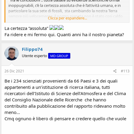
"Tra le conclusioni .. tutte basate su evidenze scientifiche ormai
inoppugnabili, c’è la certezza assoluta che è l’attività umana, e in
particolare la sua sete di fossili, sta cambiando la nostra Terra
sempre più velocemente: il nostro pianeta non è stato cosi caldo
Clicca per espandere...
da 125.000 anni e siamo ormai a rischio reale e imminente di
cambiamenti irreversibili del clima, chiamati punti di svolta o di
La certezza “assoluta”
ribaltamento; nel rapporto si analizzano i diversi scenari in modo
Fa ridere e mi fermo qui. Quanti anni ha il nostro pianeta?
molto più preciso rispetto al passato per le diverse regioni del
mondo"
Filippo74
Utente esperto
MD GROUP
26 Dic 2021
#113
Be i 234 scienziati provenienti da 66 Paesi e 3 dei quali
appartenenti a un’istituzione di ricerca italiana, tutti
ricercatori dell’Istituto di Scienze dell’Atmosfera e del Clima
del Consiglio Nazionale delle Ricerche che hanno
contribuito alla pubblicazione del rapporto ridevano molto
meno...
Cmq ognuno è libero di pensare e credere quello che vuole