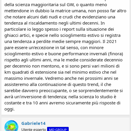
della scienza maggioritaria sul GW, o quanto meno
mettendone in dubbio la matrice umana, non posso far altro
che notare alcuni dati nudi e crudi che evidenziano una
tendenza al riscaldamento negli ultimi decenni. In
particolare io leggo spesso i report sulla situazione dei
ghiacci artici, e specie nello scioglimento estivo si registra
una tendenza a perdite medie sempre maggiori. Il 2021
pare essere un'eccezione in tal senso, con minore
scioglimento estivo e buone performance invernali (finora)
rispetto agli ultimi anni, ma le medie considerate decennio
per decennio non mentono, e si sono persi vari milioni di
km quadrati di estensione sia nel minimo estivo che nel
massimo invernale. Vedremo anche nei prossimi anni se
assisteremo alla continuazione di questo trend, il che
sarebbe davvero preoccupante, o se sorprendentemente si
avrà un'inversione di tendenza; nella scienza lo studio è
costante e tra 10 anni avremo sicuramente più risposte di
oggi.
Gabriele14
Utente esperto
MD GROUP