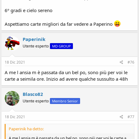
6º gradi e cielo sereno
Aspettiamo carte migliori da far vedere a Paperino
Paperinik
Utente esperto
MD GROUP
18 Dic 2021
#76
A me l ansia m è passata da un bel po, sono più per voi le
carte a seimila ore. Inizio ad avere qualche sussulto a 48h
Blasco82
Utente esperto
Membro Senior
18 Dic 2021
#77
Paperinik ha detto:
A me l ansia m è passata da un bel po, sono più per voi le carte a