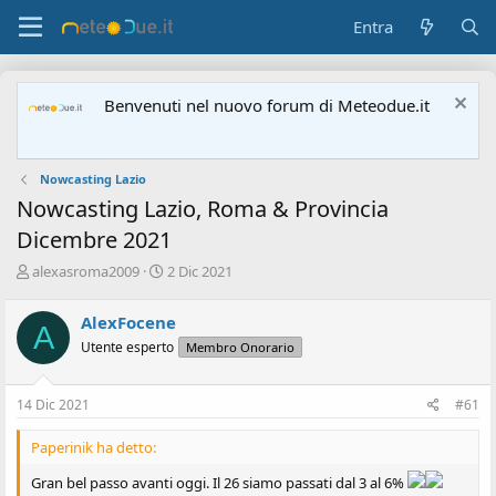
Entra
Benvenuti nel nuovo forum di Meteodue.it
Nowcasting Lazio
Nowcasting Lazio, Roma & Provincia
Dicembre 2021
A
D
alexasroma2009
2 Dic 2021
u
a
t
t
AlexFocene
A
o
a
Utente esperto
Membro Onorario
r
d
e
'
d
i
14 Dic 2021
#61
i
n
s
i
Paperinik ha detto:
c
z
u
i
Gran bel passo avanti oggi. Il 26 siamo passati dal 3 al 6%
s
o