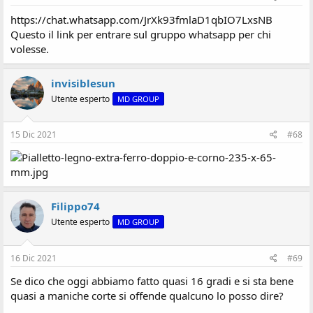
https://chat.whatsapp.com/JrXk93fmlaD1qbIO7LxsNB
Questo il link per entrare sul gruppo whatsapp per chi
volesse.
invisiblesun
Utente esperto
MD GROUP
15 Dic 2021
#68
Filippo74
Utente esperto
MD GROUP
16 Dic 2021
#69
Se dico che oggi abbiamo fatto quasi 16 gradi e si sta bene
quasi a maniche corte si offende qualcuno lo posso dire?