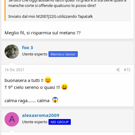
maniche corte si offende qualcuno lo posso dire?
Inviato dal mio M2007J22G utilizzando Tapatalk
Meglio fil, si risparmia sul metano ??
fox 3
Utente esperto
Membro Senior
16 Dic 2021
#72
buonasera a tutti !!
T 9° cielo sereno o quasi !!!
calma raga....... calma
alexasroma2009
A
Utente esperto
MD GROUP