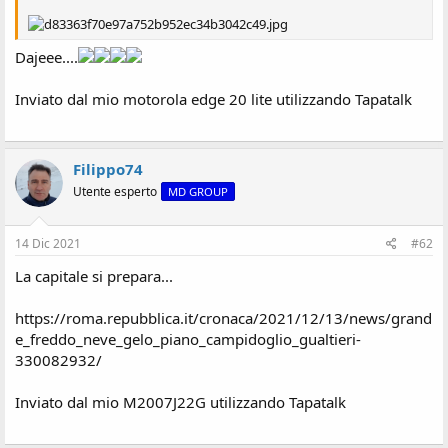
s
i
o
Dajeee....
n
e
Inviato dal mio motorola edge 20 lite utilizzando Tapatalk
Filippo74
Utente esperto
MD GROUP
14 Dic 2021
#62
La capitale si prepara...
https://roma.repubblica.it/cronaca/2021/12/13/news/grand
e_freddo_neve_gelo_piano_campidoglio_gualtieri-
330082932/
Inviato dal mio M2007J22G utilizzando Tapatalk