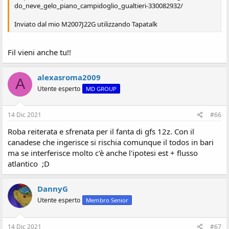
do_neve_gelo_piano_campidoglio_gualtieri-330082932/
Inviato dal mio M2007J22G utilizzando Tapatalk
Fil vieni anche tu!!
alexasroma2009
A
Utente esperto
MD GROUP
14 Dic 2021
#66
Roba reiterata e sfrenata per il fanta di gfs 12z. Con il
canadese che ingerisce si rischia comunque il todos in bari
ma se interferisce molto c'è anche l'ipotesi est + flusso
atlantico ;D
DannyG
Utente esperto
Membro Senior
14 Dic 2021
#67