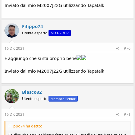
Inviato dal mio M2007J22G utilizzando Tapatalk
Filippo74
Utente esperto
MD GROUP
16 Dic 2021
#70
E aggiungo che si sta proprio bene
Inviato dal mio M2007J22G utilizzando Tapatalk
Blasco82
Utente esperto
Membro Senior
16 Dic 2021
#71
Filippo74 ha detto:
Se dico che oggi abbiamo fatto quasi 16 gradi e si sta bene quasi a