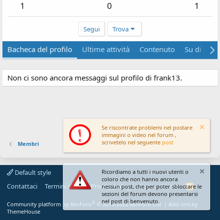
1
0
1
Segui
Trova
Bacheca del profilo
Ultime attività
Contenuto
Su di me
Non ci sono ancora messaggi sul profilo di frank13.
Se riscontrate problemi nel postare
immagini o video nel forum ,
scrivetelo nel seguente
post
Membri
Default style
Ricordiamo a tutti i nuovi utenti o
coloro che non hanno ancora
Contattaci
Termini d'uso
Privacy policy
Aiuto
Home
R
nessun post, che per poter sbloccare le
S
sezioni del forum devono presentarsi
S
nel post di benvenuto.
®
Community platform by XenForo
© 2010-2022 XenForo Ltd.
|
Add-ons by
ThemeHouse