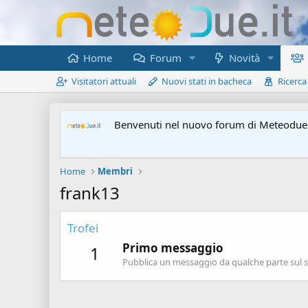
Home
Forum
Novità
Visitatori attuali
Nuovi stati in bacheca
Ricerca
Benvenuti nel nuovo forum di Meteodue.
Home
Membri
frank13
Trofei
Primo messaggio
1
Pubblica un messaggio da qualche parte sul si