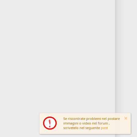
Se riscontrate problemi nel postare
immagini o video nel forum ,
scrivetelo nel seguente
post