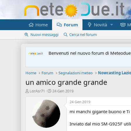
Home
Forum
Novità
M
Nuovi messaggi
Cerca nel forum
Benvenuti nel nuovo forum di Meteodue.
Home
Forum
Segnalazioni meteo
Nowcasting Lazi
un amico grande grande
A
D
LorAsr71
24 Gen 2019
u
a
t
t
24 Gen 2019
o
a
mi manchi gigante buono e Ti
r
d
e
'
d
i
Inviato dal mio SM-G925F util
i
n