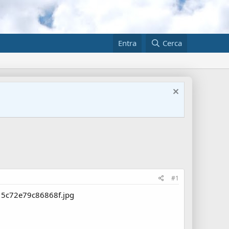
Entra
Cerca
#1