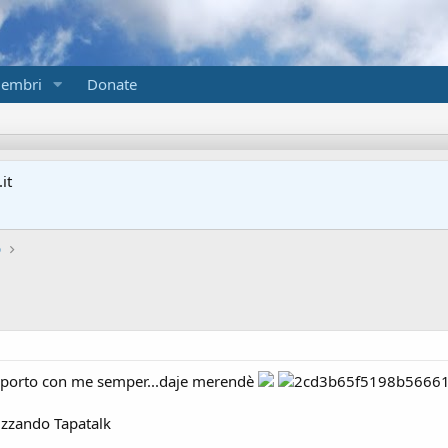
embri
Donate
it
o
 porto con me semper...daje merendè
izzando Tapatalk