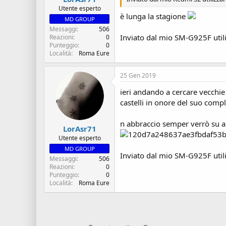
Utente esperto
è lunga la stagione
MD GROUP
Messaggi
506
Inviato dal mio SM-G925F util
Reazioni
0
Punteggio
0
Località
Roma Eure
25 Gen 2019
ieri andando a cercare vecchie
castelli in onore del suo com
n abbraccio semper verrò su 
LorAsr71
Utente esperto
MD GROUP
Inviato dal mio SM-G925F util
Messaggi
506
Reazioni
0
Punteggio
0
Località
Roma Eure