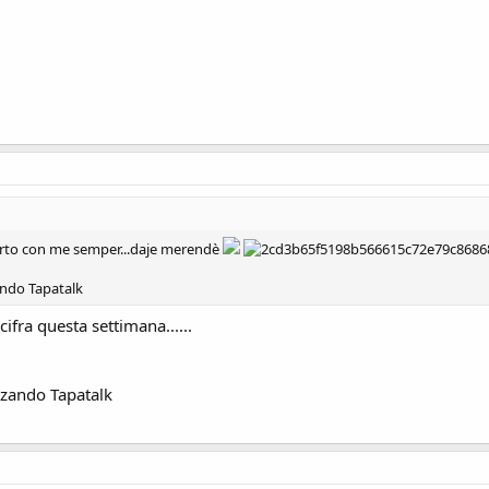
orto con me semper...daje merendè
ando Tapatalk
cifra questa settimana......
zzando Tapatalk