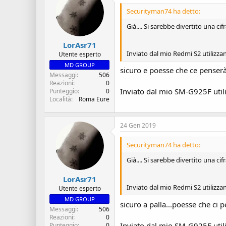
Securityman74 ha detto:
Già.... Si sarebbe divertito una cif
LorAsr71
Inviato dal mio Redmi S2 utilizza
Utente esperto
MD GROUP
sicuro e poesse che ce penser
Messaggi
506
Reazioni
0
Inviato dal mio SM-G925F util
Punteggio
0
Località
Roma Eure
24 Gen 2019
Securityman74 ha detto:
Già.... Si sarebbe divertito una cif
LorAsr71
Inviato dal mio Redmi S2 utilizza
Utente esperto
MD GROUP
sicuro a palla...poesse che ci 
Messaggi
506
Reazioni
0
Inviato dal mio SM-G925F util
Punteggio
0