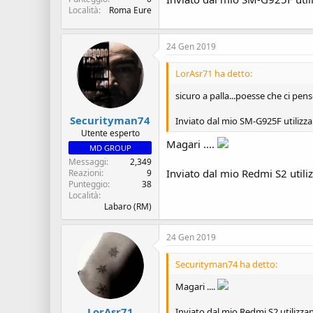
Località
Roma Eure
24 Gen 2019
LorAsr71 ha detto:
sicuro a palla...poesse che ci pen
Securityman74
Inviato dal mio SM-G925F utilizz
Utente esperto
Magari ....
MD GROUP
Messaggi
2,349
Inviato dal mio Redmi S2 utili
Reazioni
9
Punteggio
38
Località
Labaro (RM)
24 Gen 2019
Securityman74 ha detto:
Magari ....
LorAsr71
Inviato dal mio Redmi S2 utilizza