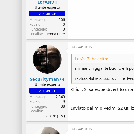
LorAsr71
s
i
c
z
Utente esperto
u
i
MD GROUP
s
o
Messaggi
506
s
Reazioni
0
i
Punteggio
0
o
Località
Roma Eure
n
e
24 Gen 2019
LorAsr71 ha detto:
mi manchi gigante buono e Ti p
Securityman74
Inviato dal mio SM-G925F utilizz
Utente esperto
Già.... Si sarebbe divertito una 
MD GROUP
Messaggi
2,349
Reazioni
9
Punteggio
38
Inviato dal mio Redmi S2 utili
Località
Labaro (RM)
24 Gen 2019