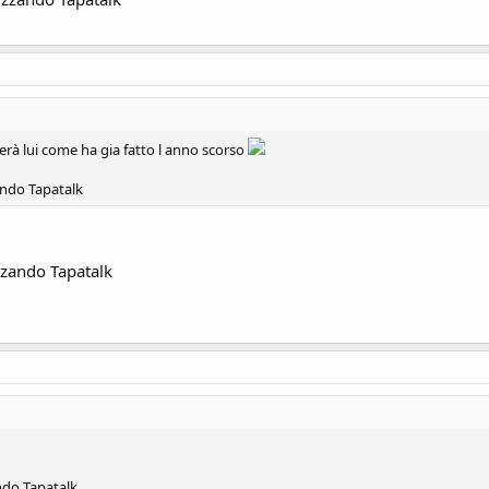
serà lui come ha gia fatto l anno scorso
ando Tapatalk
zzando Tapatalk
ndo Tapatalk