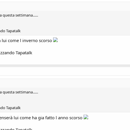
ra questa settimana......
ndo Tapatalk
à lui come l inverno scorso
izzando Tapatalk
ra questa settimana......
ndo Tapatalk
penserà lui come ha gia fatto l anno scorso
izzando Tapatalk