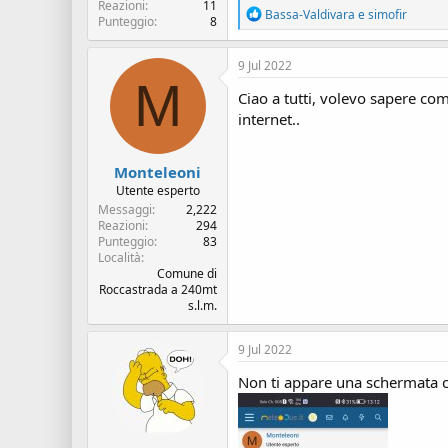
Reazioni
11
R
Bassa-Valdivara
e
simofir
Punteggio
8
e
a
z
9 Jul 2022
i
M
o
Ciao a tutti, volevo sapere com
n
internet..
i
:
Monteleoni
Utente esperto
Messaggi
2,222
Reazioni
294
Punteggio
83
Località
Comune di
Roccastrada a 240mt
s.l.m.
9 Jul 2022
Non ti appare una schermata c