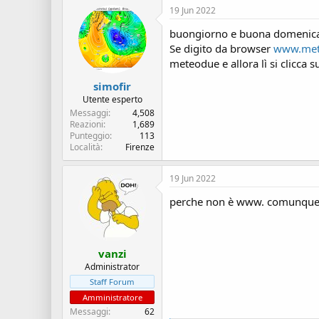
19 Jun 2022
buongiorno e buona domenic
Se digito da browser
www.met
meteodue e allora lì si clicca 
simofir
Utente esperto
Messaggi
4,508
Reazioni
1,689
Punteggio
113
Località
Firenze
19 Jun 2022
perche non è www. comunque pe
vanzi
Administrator
Staff Forum
Amministratore
Messaggi
62