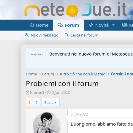
Home
Forum
Novità
M
Nuovi messaggi
Cerca nel forum
Benvenuti nel nuovo forum di Meteodue.
Home
Forum
Tutto ciò che non è Meteo
Consigli e 
Problemi con il forum
A
D
firenze3
5 Jun 2022
u
a
1
2
Succ.
t
t
o
a
r
d
5 Jun 2022
e
'
Buongiorno, abbiamo fatto degl
d
i
i
n