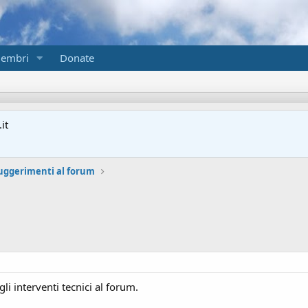
embri
Donate
it
suggerimenti al forum
i interventi tecnici al forum.