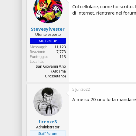
Col cellulare, come ho scritto
di internet, rientrare nel fo
Stevesylvester
Utente esperto
MD GROUP
Messaggi
11,123
Reazioni
7,773
Punteggio
113
Località
San Giovanni V.no
(AR) (ma
Grossetano)
5 Jun 2022
A me su 20 uno lo fa mandare,
firenze3
Administrator
Staff Forum