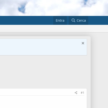
Entra
Cerca
#1