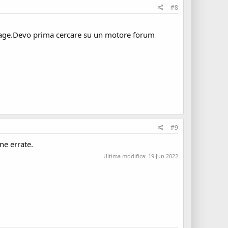
#8
page.Devo prima cercare su un motore forum
#9
ne errate.
Ultima modifica:
19 Jun 2022