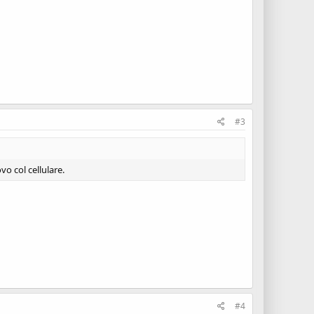
#3
o col cellulare.
#4