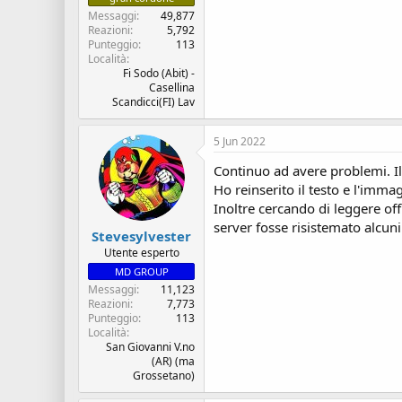
Messaggi
49,877
Reazioni
5,792
Punteggio
113
Località
Fi Sodo (Abit) -
Casellina
Scandicci(FI) Lav
5 Jun 2022
Continuo ad avere problemi. Il
Ho reinserito il testo e l'imma
Inoltre cercando di leggere of
server fosse risistemato alcuni 
Stevesylvester
Utente esperto
MD GROUP
Messaggi
11,123
Reazioni
7,773
Punteggio
113
Località
San Giovanni V.no
(AR) (ma
Grossetano)