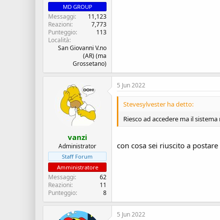
MD GROUP
Messaggi
11,123
Reazioni
7,773
Punteggio
113
Località
San Giovanni V.no
(AR) (ma
Grossetano)
5 Jun 2022
Stevesylvester ha detto:
Riesco ad accedere ma il sistema 
vanzi
con cosa sei riuscito a postar
Administrator
Staff Forum
Amministratore
Messaggi
62
Reazioni
11
Punteggio
8
5 Jun 2022