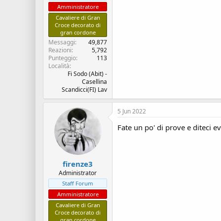
Amministratore
Cavaliere di Gran
Croce decorato di
gran cordone
Messaggi
49,877
Reazioni
5,792
Punteggio
113
Località
Fi Sodo (Abit) -
Casellina
Scandicci(FI) Lav
5 Jun 2022
Fate un po' di prove e diteci 
firenze3
Administrator
Staff Forum
Amministratore
Cavaliere di Gran
Croce decorato di
gran cordone