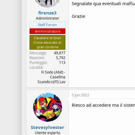
s
i
Segnalate qua eventuali malf
c
z
firenze3
u
i
Grazie
s
o
Administrator
s
Staff Forum
i
Amministratore
o
Cavaliere di Gran
n
Croce decorato di
e
gran cordone
Messaggi
49,877
Reazioni
5,792
Punteggio
113
Località
Fi Sodo (Abit) -
Casellina
Scandicci(FI) Lav
5 Jun 2022
Riesco ad accedere ma il siste
Stevesylvester
Utente esperto