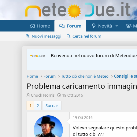
Home
Forum
Novità
M
Nuovi messaggi
Cerca nel forum
Benvenuti nel nuovo forum di Meteodue.
Home
Forum
Tutto ciò che non è Meteo
Consigli e 
Problema caricamento immagine
A
D
Chuck Norris
19 Ott 2016
u
a
1
2
Succ.
t
t
o
a
r
d
19 Ott 2016
e
'
Volevo segnalare questo probl
d
i
i
n
di tutto ciò ???