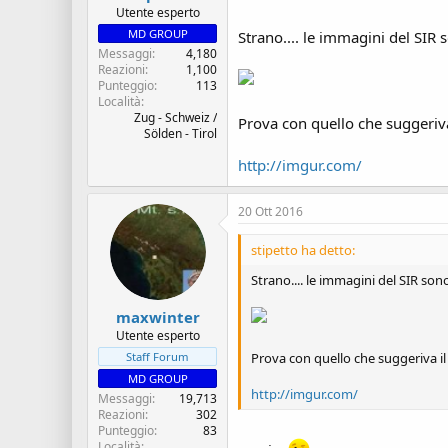
Utente esperto
MD GROUP
Strano.... le immagini del SIR
Messaggi
4,180
Reazioni
1,100
Punteggio
113
Località
Zug - Schweiz /
Prova con quello che suggeriv
Sölden - Tirol
http://imgur.com/
20 Ott 2016
stipetto ha detto:
Strano.... le immagini del SIR so
maxwinter
Utente esperto
Prova con quello che suggeriva i
Staff Forum
MD GROUP
http://imgur.com/
Messaggi
19,713
Reazioni
302
Punteggio
83
Località