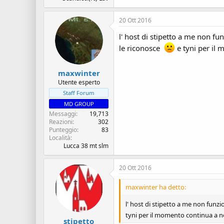
20 Ott 2016
l' host di stipetto a me non f
le riconosce
e tyni per il
maxwinter
Utente esperto
Staff Forum
MD GROUP
Messaggi
19,713
Reazioni
302
Punteggio
83
Località
Lucca 38 mt slm
20 Ott 2016
maxwinter ha detto:
l' host di stipetto a me non funz
tyni per il momento continua a n
stipetto