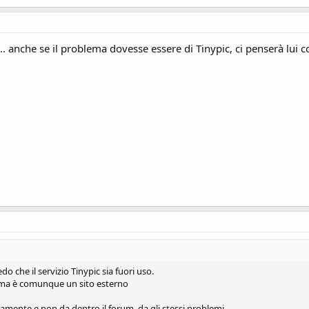
... anche se il problema dovesse essere di Tinypic, ci penserà lui 
 che il servizio Tinypic sia fuori uso.
 ma è comunque un sito esterno
amente e non da dentro il forum, da gli stessi problemi.