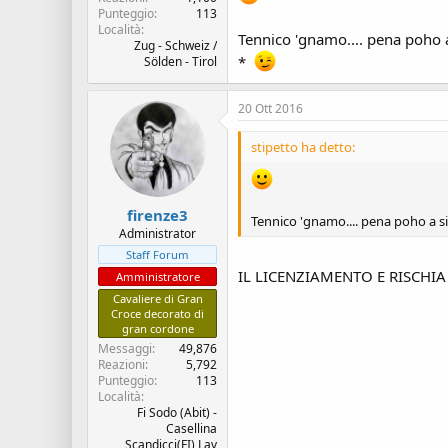
Punteggio
113
Località
Tennico 'gnamo.... pena poho 
Zug - Schweiz /
*
Sölden - Tirol
20 Ott 2016
stipetto ha detto:
firenze3
Tennico 'gnamo.... pena poho a 
Administrator
Staff Forum
IL LICENZIAMENTO E RISCHIA 
Amministratore
Cavaliere di Gran
Croce decorato di
gran cordone
Messaggi
49,876
Reazioni
5,792
Punteggio
113
Località
Fi Sodo (Abit) -
Casellina
Scandicci(FI) Lav