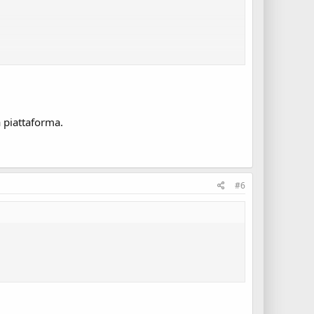
a piattaforma.
#6