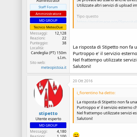
Administrator
Utilizzate altri servizi di upload
Staff Forum
Amministratore
Tipo questo
MD GROUP
https://postimage.org/?lang=ital
Tecnico MeteoDue
E' veloce e funziona.... toh.... bec
Messaggi
12,128
Reazioni
22
Punteggio
38
La risposta di Stipetto non fa 
Località
Candeglia (PT) 150m
Purtroppo e' il servizio esterno
s.l.m.
Nel frattempo utilizzate servizi
Sito web
Salutoni!
meteopistoia.it
20 Ott 2016
i_fiorentino ha detto:
La risposta di Stipetto non fa una
Purtroppo e' il servizio esterno ch
Nel frattempo utilizzate servizi es
stipetto
Salutoni!
Utente esperto
MD GROUP
Messaggi
4,180
Reazioni
1,100