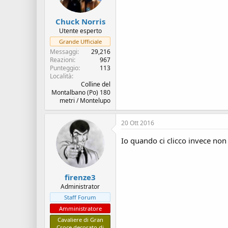
s
i
c
z
Chuck Norris
u
i
s
o
Utente esperto
s
Grande Ufficiale
i
Messaggi
29,216
o
Reazioni
967
n
Punteggio
113
e
Località
Colline del
Montalbano (Po) 180
metri / Montelupo
20 Ott 2016
Io quando ci clicco invece non m
firenze3
Administrator
Staff Forum
Amministratore
Cavaliere di Gran
Croce decorato di