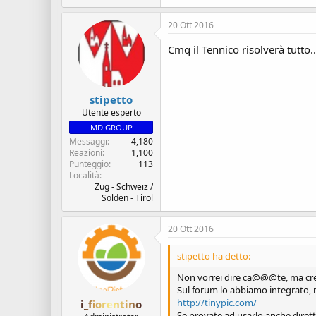
20 Ott 2016
Cmq il Tennico risolverà tutto.
stipetto
Utente esperto
MD GROUP
Messaggi
4,180
Reazioni
1,100
Punteggio
113
Località
Zug - Schweiz /
Sölden - Tirol
20 Ott 2016
stipetto ha detto:
Non vorrei dire ca@@@te, ma credo
Sul forum lo abbiamo integrato,
http://tinypic.com/
i_fiorentino
Se provate ad usarlo anche dirett