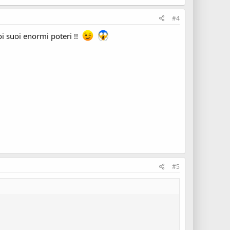
#4
coi suoi enormi poteri !!
#5