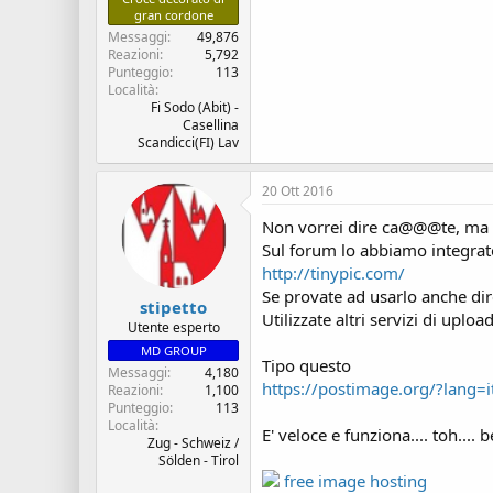
gran cordone
Messaggi
49,876
Reazioni
5,792
Punteggio
113
Località
Fi Sodo (Abit) -
Casellina
Scandicci(FI) Lav
20 Ott 2016
Non vorrei dire ca@@@te, ma cr
Sul forum lo abbiamo integra
http://tinypic.com/
Se provate ad usarlo anche dir
stipetto
Utilizzate altri servizi di up
Utente esperto
MD GROUP
Tipo questo
Messaggi
4,180
https://postimage.org/?lang=i
Reazioni
1,100
Punteggio
113
Località
E' veloce e funziona.... toh.... 
Zug - Schweiz /
Sölden - Tirol
free image hosting