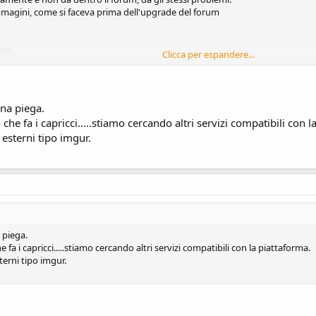
 immagini, come si faceva prima dell'upgrade del forum
ian
Clicca per espandere...
catevi la gobba !! ;D
una piega.
 che fa i capricci.....stiamo cercando altri servizi compatibili con l
 esterni tipo imgur.
 piega.
e fa i capricci.....stiamo cercando altri servizi compatibili con la piattaforma.
terni tipo imgur.