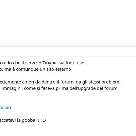
edo che il servizio Tinypic sia fuori uso.
to, ma è comunque un sito esterno
ettamente e non da dentro il forum, da gli stessi problemi.
load immagini, come si faceva prima dell'upgrade del forum
talian
beccatevi la gobba !! ;D