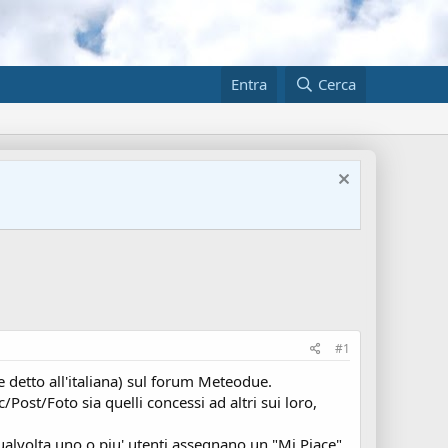
Entra
Cerca
#1
e detto all'italiana) sul forum Meteodue.
Post/Foto sia quelli concessi ad altri sui loro,
ualvolta uno o piu' utenti assegnano un "Mi Piace"