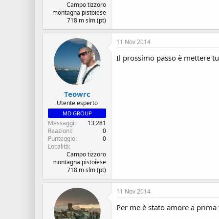
Campo tizzoro
montagna pistoiese
718 m slm (pt)
11 Nov 2014
Il prossimo passo è mettere tut
Teowrc
Utente esperto
MD GROUP
Messaggi
13,281
Reazioni
0
Punteggio
0
Località
Campo tizzoro
montagna pistoiese
718 m slm (pt)
11 Nov 2014
Per me è stato amore a prima v