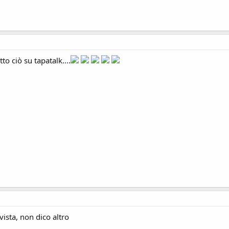
to ciò su tapatalk....
ista, non dico altro