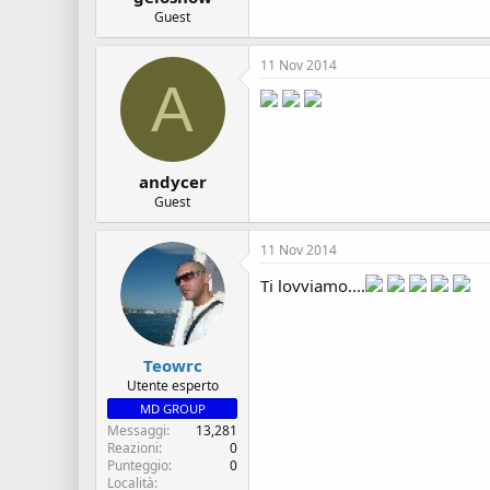
Guest
11 Nov 2014
A
andycer
Guest
11 Nov 2014
Ti lovviamo....
Teowrc
Utente esperto
MD GROUP
Messaggi
13,281
Reazioni
0
Punteggio
0
Località