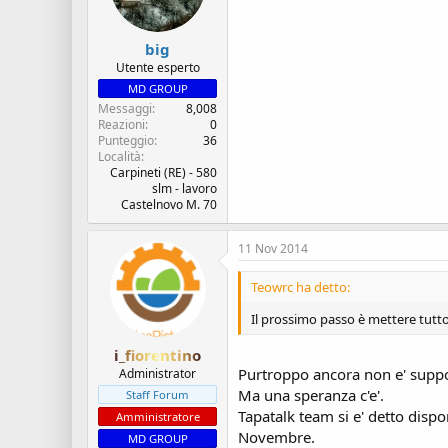
big
Utente esperto
MD GROUP
Messaggi
8,008
Reazioni
0
Punteggio
36
Località
Carpineti (RE) - 580
slm - lavoro
Castelnovo M. 70
11 Nov 2014
Teowrc ha detto:
Il prossimo passo è mettere tutto 
i_fiorentino
Purtroppo ancora non e' suppo
Administrator
Ma una speranza c'e'.
Staff Forum
Tapatalk team si e' detto dispo
Amministratore
Novembre.
MD GROUP