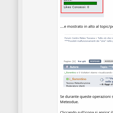
....e mostrato in alto al topic/
Se durante queste operazioni s
Meteodue.
Cliccando sull'icona si aprira' i