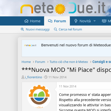
Home
Forum
Novità
M
Nuovi messaggi
Cerca nel forum
Benvenuti nel nuovo forum di Meteodue.
Home
Forum
Tutto ciò che non è Meteo
Consigli e 
***Nuova MOD "Mi Piace" dispo
A
D
i_fiorentino
11 Nov 2014
u
a
t
t
11 Nov 2014
o
a
Come promesso e' stata appena r
r
d
e
'
Rispetto alla precedente versio
d
i
visualizzando le attivita' in ba
i
n
Siccome questa MOD si interfac