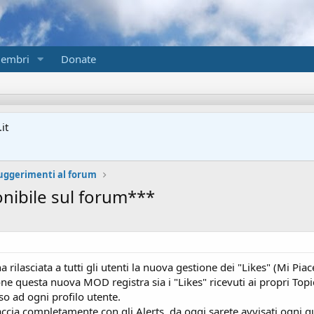
embri
Donate
it
suggerimenti al forum
nibile sul forum***
ilasciata a tutti gli utenti la nuova gestione dei "Likes" (Mi Piac
ne questa nuova MOD registra sia i "Likes" ricevuti ai propri Topic/
sso ad ogni profilo utente.
cia completamente con gli Alerts, da oggi sarete avvisati ogni q