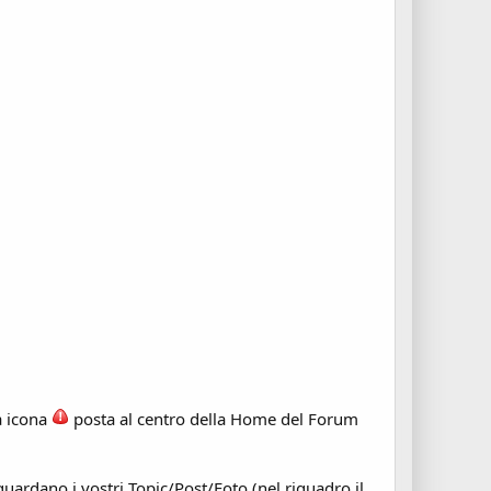
a icona
posta al centro della Home del Forum
 riguardano i vostri Topic/Post/Foto (nel riquadro il