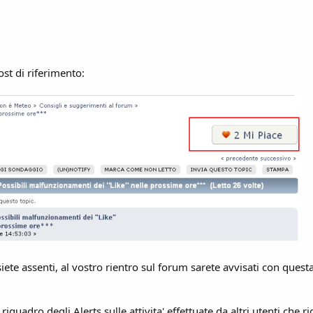
post di riferimento:
iete assenti, al vostro rientro sul forum sarete avvisati con quest
l riquadro degli Alerts sulle attivita' effettuate da altri utenti che