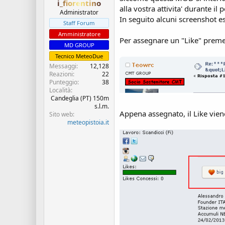
i_fiorentino
s
i
alla vostra attivita' durante i
c
z
Administrator
In seguito alcuni screenshot esp
u
i
Staff Forum
s
o
Amministratore
s
Per assegnare un "Like" preme
MD GROUP
i
Tecnico MeteoDue
o
n
Messaggi
12,128
Reazioni
22
e
Punteggio
38
Località
Candeglia (PT) 150m
s.l.m.
Appena assegnato, il Like viene
Sito web
meteopistoia.it