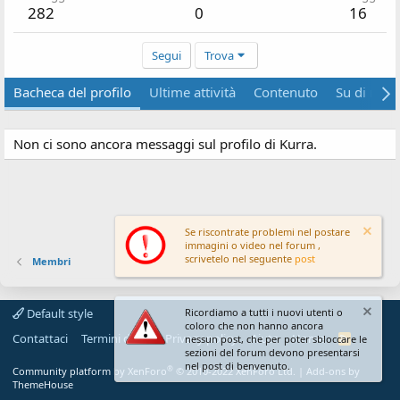
282
0
16
Segui
Trova
Bacheca del profilo
Ultime attività
Contenuto
Su di me
Non ci sono ancora messaggi sul profilo di Kurra.
Se riscontrate problemi nel postare
immagini o video nel forum ,
scrivetelo nel seguente
post
Membri
Default style
Ricordiamo a tutti i nuovi utenti o
coloro che non hanno ancora
Contattaci
Termini d'uso
Privacy policy
Aiuto
Home
R
nessun post, che per poter sbloccare le
S
sezioni del forum devono presentarsi
S
nel post di benvenuto.
®
Community platform by XenForo
© 2010-2022 XenForo Ltd.
|
Add-ons by
ThemeHouse