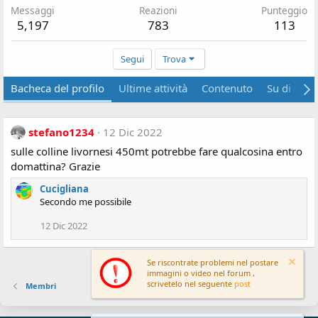
Messaggi
Reazioni
Punteggio
5,197
783
113
Segui
Trova
Bacheca del profilo
Ultime attività
Contenuto
Su di me
stefano1234
12 Dic 2022
sulle colline livornesi 450mt potrebbe fare qualcosina entro
domattina? Grazie
Cucigliana
Secondo me possibile
12 Dic 2022
Se riscontrate problemi nel postare
immagini o video nel forum ,
scrivetelo nel seguente
post
Membri