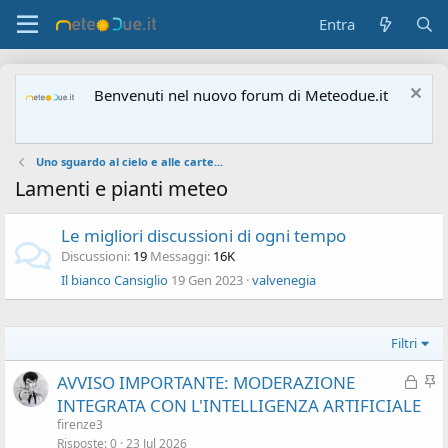
Entra
Benvenuti nel nuovo forum di Meteodue.it
Uno sguardo al cielo e alle carte...
Lamenti e pianti meteo
Le migliori discussioni di ogni tempo
Discussioni
19
Messaggi
16K
Il bianco Cansiglio
19 Gen 2023
valvenegia
Filtri
C
I
AVVISO IMPORTANTE: MODERAZIONE
h
n
INTEGRATA CON L'INTELLIGENZA ARTIFICIALE
i
e
firenze3
u
v
Risposte
0
23 Jul 2026