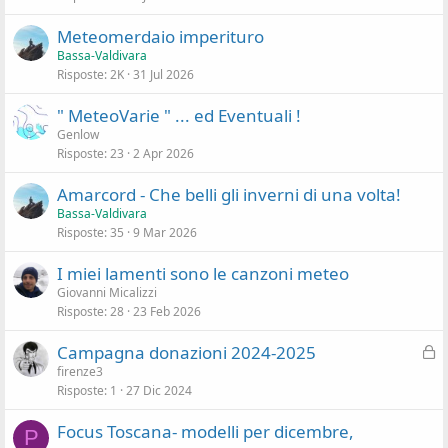
s
i
Meteomerdaio imperituro
o
d
Bassa-Valdivara
e
Risposte
2K
31 Jul 2026
n
z
" MeteoVarie " ... ed Eventuali !
a
Genlow
Risposte
23
2 Apr 2026
Amarcord - Che belli gli inverni di una volta!
Bassa-Valdivara
Risposte
35
9 Mar 2026
I miei lamenti sono le canzoni meteo
Giovanni Micalizzi
Risposte
28
23 Feb 2026
C
Campagna donazioni 2024-2025
h
firenze3
Risposte
1
27 Dic 2024
i
u
Focus Toscana- modelli per dicembre,
s
P