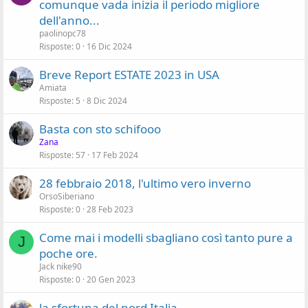
comunque vada inizia il periodo migliore
o
dell'anno...
paolinopc78
Risposte
0
16 Dic 2024
Breve Report ESTATE 2023 in USA
Amiata
Risposte
5
8 Dic 2024
Basta con sto schifooo
Zana
Risposte
57
17 Feb 2024
28 febbraio 2018, l'ultimo vero inverno
OrsoSiberiano
Risposte
0
28 Feb 2023
Come mai i modelli sbagliano così tanto pure a
J
poche ore.
Jack nike90
Risposte
0
20 Gen 2023
la sfortuna del nord Italia