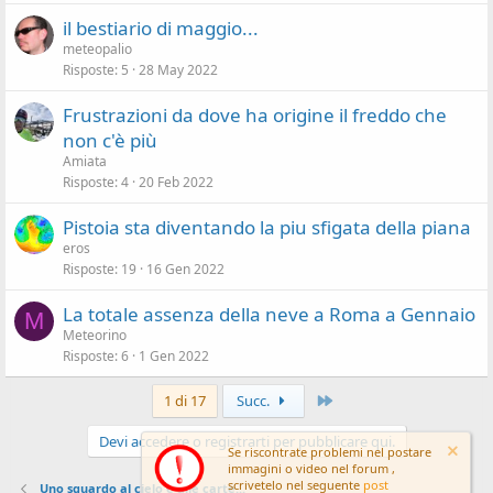
il bestiario di maggio...
meteopalio
Risposte
5
28 May 2022
Frustrazioni da dove ha origine il freddo che
non c'è più
Amiata
Risposte
4
20 Feb 2022
Pistoia sta diventando la piu sfigata della piana
eros
Risposte
19
16 Gen 2022
La totale assenza della neve a Roma a Gennaio
M
Meteorino
Risposte
6
1 Gen 2022
Ultimo
1 di 17
Succ.
Devi accedere o registrarti per pubblicare qui.
Se riscontrate problemi nel postare
immagini o video nel forum ,
scrivetelo nel seguente
post
Uno sguardo al cielo e alle carte...