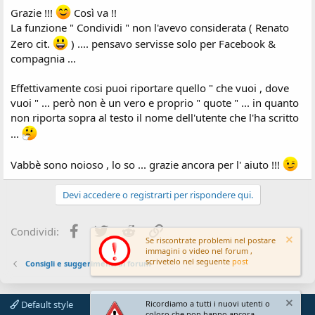
Grazie !!!
Così va !!
La funzione " Condividi " non l'avevo considerata ( Renato
Zero cit.
) .... pensavo servisse solo per Facebook &
compagnia ...
Effettivamente cosi puoi riportare quello " che vuoi , dove
vuoi " ... però non è un vero e proprio " quote " ... in quanto
non riporta sopra al testo il nome dell'utente che l'ha scritto
...
Vabbè sono noioso , lo so ... grazie ancora per l' aiuto !!!
Devi accedere o registrarti per rispondere qui.
Facebook
Twitter
Reddit
Link
Condividi:
Se riscontrate problemi nel postare
immagini o video nel forum ,
scrivetelo nel seguente
post
Consigli e suggerimenti al forum
Default style
Ricordiamo a tutti i nuovi utenti o
coloro che non hanno ancora