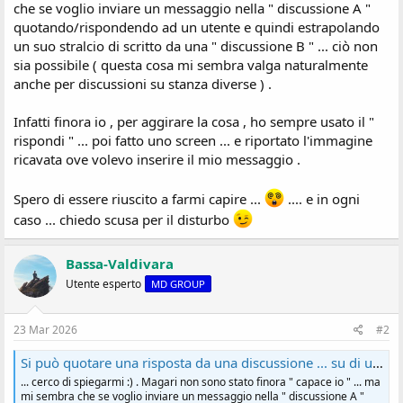
che se voglio inviare un messaggio nella " discussione A "
s
quotando/rispondendo ad un utente e quindi estrapolando
i
o
un suo stralcio di scritto da una " discussione B " ... ciò non
n
sia possibile ( questa cosa mi sembra valga naturalmente
e
anche per discussioni su stanza diverse ) .
Infatti finora io , per aggirare la cosa , ho sempre usato il "
rispondi " ... poi fatto uno screen ... e riportato l'immagine
ricavata ove volevo inserire il mio messaggio .
Spero di essere riuscito a farmi capire ...
.... e in ogni
caso ... chiedo scusa per il disturbo
Bassa-Valdivara
Utente esperto
MD GROUP
23 Mar 2026
#2
Si può quotare una risposta da una discussione ... su di un' altra ?
... cerco di spiegarmi :) . Magari non sono stato finora " capace io " ... ma
mi sembra che se voglio inviare un messaggio nella " discussione A "