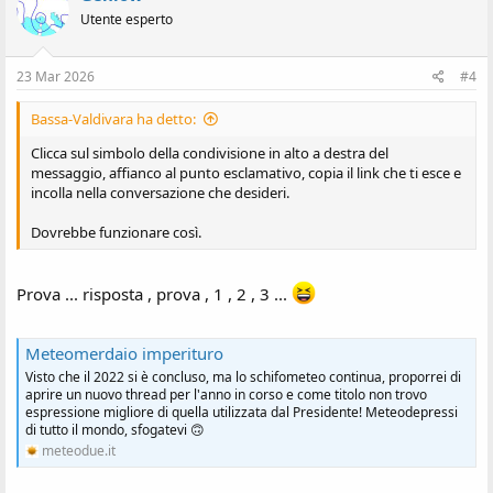
i
Utente esperto
o
n
i
:
23 Mar 2026
#4
Bassa-Valdivara ha detto:
Clicca sul simbolo della condivisione in alto a destra del
messaggio, affianco al punto esclamativo, copia il link che ti esce e
incolla nella conversazione che desideri.
Dovrebbe funzionare così.
Prova ... risposta , prova , 1 , 2 , 3 ...
Meteomerdaio imperituro
Visto che il 2022 si è concluso, ma lo schifometeo continua, proporrei di
aprire un nuovo thread per l'anno in corso e come titolo non trovo
espressione migliore di quella utilizzata dal Presidente! Meteodepressi
di tutto il mondo, sfogatevi 🙃
meteodue.it