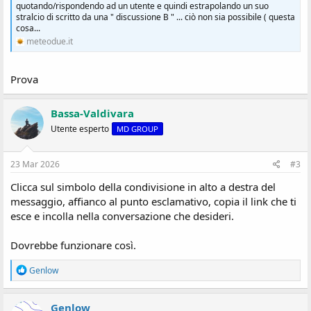
quotando/rispondendo ad un utente e quindi estrapolando un suo
stralcio di scritto da una " discussione B " ... ciò non sia possibile ( questa
cosa...
meteodue.it
Prova
Bassa-Valdivara
Utente esperto
MD GROUP
23 Mar 2026
#3
Clicca sul simbolo della condivisione in alto a destra del
messaggio, affianco al punto esclamativo, copia il link che ti
esce e incolla nella conversazione che desideri.
Dovrebbe funzionare così.
R
Genlow
e
a
z
Genlow