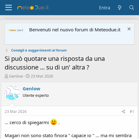
Entra
Benvenuti nel nuovo forum di Meteodue.it
Consigli e suggerimenti al forum
Si può quotare una risposta da una
discussione ... su di un' altra ?
A
D
Genlow
23 Mar 2026
u
a
t
t
Genlow
o
a
Utente esperto
r
d
e
'
d
i
23 Mar 2026
#1
i
n
s
i
... cerco di spiegarmi
.
c
z
u
i
Magari non sono stato finora " capace io " ... ma mi sembra
s
o