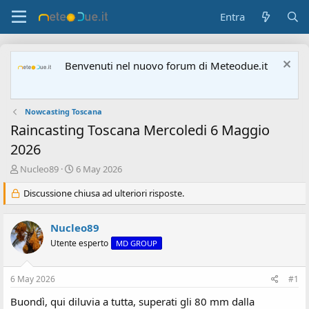
Entra
Benvenuti nel nuovo forum di Meteodue.it
Nowcasting Toscana
Raincasting Toscana Mercoledi 6 Maggio
2026
A
D
Nucleo89
6 May 2026
u
a
t
Discussione chiusa ad ulteriori risposte.
t
o
a
r
d
Nucleo89
e
'
d
i
Utente esperto
MD GROUP
i
n
s
i
6 May 2026
#1
c
z
u
i
Buondì, qui diluvia a tutta, superati gli 80 mm dalla
s
o