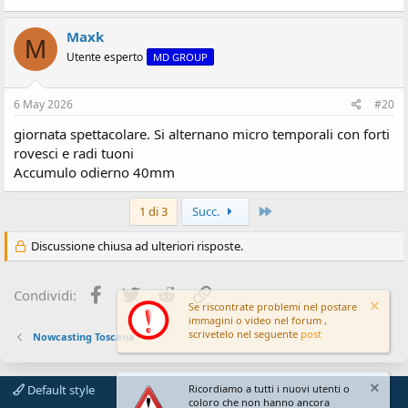
Maxk
M
Utente esperto
MD GROUP
6 May 2026
#20
giornata spettacolare. Si alternano micro temporali con forti
rovesci e radi tuoni
Accumulo odierno 40mm
Ultimo
1 di 3
Succ.
Discussione chiusa ad ulteriori risposte.
Facebook
Twitter
Reddit
Link
Condividi:
Se riscontrate problemi nel postare
immagini o video nel forum ,
scrivetelo nel seguente
post
Nowcasting Toscana
Default style
Ricordiamo a tutti i nuovi utenti o
coloro che non hanno ancora