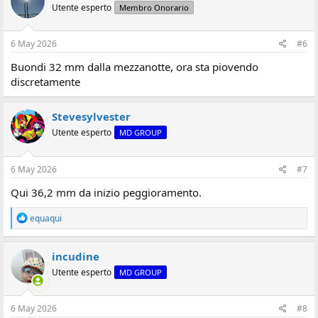
Utente esperto
Membro Onorario
6 May 2026
#6
Buondi 32 mm dalla mezzanotte, ora sta piovendo
discretamente
Stevesylvester
Utente esperto
MD GROUP
6 May 2026
#7
Qui 36,2 mm da inizio peggioramento.
R
equaqui
e
a
z
incudine
i
Utente esperto
MD GROUP
o
n
i
:
6 May 2026
#8