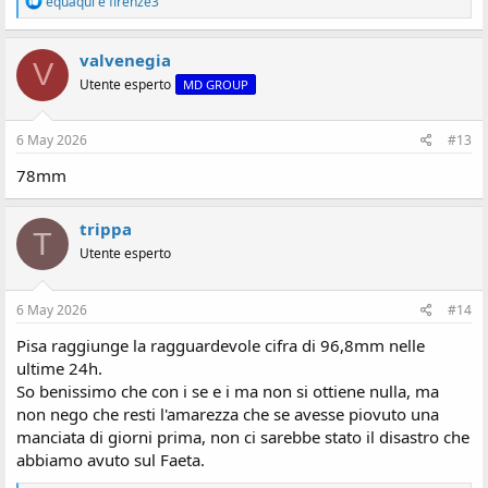
equaqui
e
firenze3
e
a
z
valvenegia
V
i
Utente esperto
MD GROUP
o
n
i
:
6 May 2026
#13
78mm
trippa
T
Utente esperto
6 May 2026
#14
Pisa raggiunge la ragguardevole cifra di 96,8mm nelle
ultime 24h.
So benissimo che con i se e i ma non si ottiene nulla, ma
non nego che resti l'amarezza che se avesse piovuto una
manciata di giorni prima, non ci sarebbe stato il disastro che
abbiamo avuto sul Faeta.