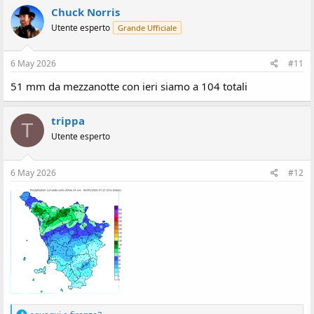
Chuck Norris
Utente esperto
Grande Ufficiale
6 May 2026
#11
51 mm da mezzanotte con ieri siamo a 104 totali
trippa
T
Utente esperto
6 May 2026
#12
R