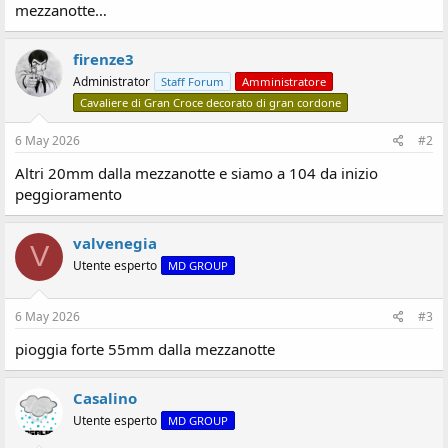
mezzanotte…
s
i
o
firenze3
n
Administrator
Staff Forum
Amministratore
e
Cavaliere di Gran Croce decorato di gran cordone
6 May 2026
#2
Altri 20mm dalla mezzanotte e siamo a 104 da inizio
peggioramento
valvenegia
V
Utente esperto
MD GROUP
6 May 2026
#3
pioggia forte 55mm dalla mezzanotte
Casalino
Utente esperto
MD GROUP