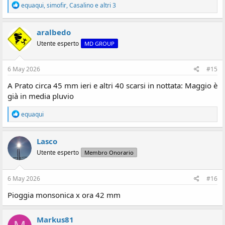
R
equaqui
,
simofir
,
Casalino
e altri 3
e
a
z
aralbedo
i
Utente esperto
MD GROUP
o
n
i
:
6 May 2026
#15
A Prato circa 45 mm ieri e altri 40 scarsi in nottata: Maggio è
già in media pluvio
R
equaqui
e
a
z
Lasco
i
Utente esperto
Membro Onorario
o
n
i
:
6 May 2026
#16
Pioggia monsonica x ora 42 mm
Markus81