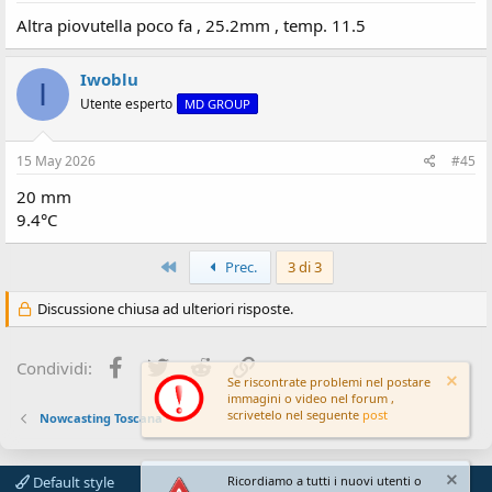
Altra piovutella poco fa , 25.2mm , temp. 11.5
Iwoblu
I
Utente esperto
MD GROUP
15 May 2026
#45
20 mm
9.4°C
Primo
Prec.
3 di 3
Discussione chiusa ad ulteriori risposte.
Facebook
Twitter
Reddit
Link
Condividi:
Se riscontrate problemi nel postare
immagini o video nel forum ,
scrivetelo nel seguente
post
Nowcasting Toscana
Default style
Ricordiamo a tutti i nuovi utenti o