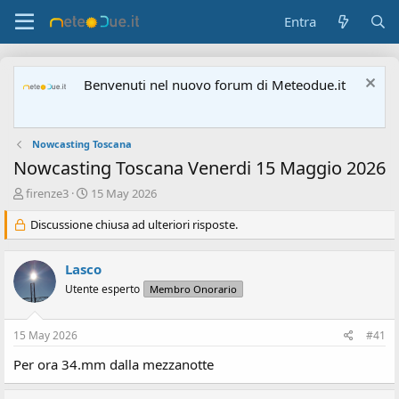
Entra
Benvenuti nel nuovo forum di Meteodue.it
Nowcasting Toscana
Nowcasting Toscana Venerdi 15 Maggio 2026
A
D
firenze3
15 May 2026
u
a
t
Discussione chiusa ad ulteriori risposte.
t
o
a
r
d
Lasco
e
'
d
i
Utente esperto
Membro Onorario
i
n
s
i
15 May 2026
#41
c
z
u
i
Per ora 34.mm dalla mezzanotte
s
o
s