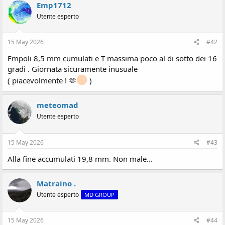
i
Emp1712
o
Utente esperto
n
e
15 May 2026
#42
Empoli 8,5 mm cumulati e T massima poco al di sotto dei 16
gradi . Giornata sicuramente inusuale
( piacevolmente ! 🫶
)
meteomad
Utente esperto
15 May 2026
#43
Alla fine accumulati 19,8 mm. Non male...
Matraino .
Utente esperto
MD GROUP
15 May 2026
#44