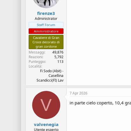
s
i
c
z
u
i
firenze3
s
o
Administrator
s
Staff Forum
i
Amministratore
o
Cavaliere di Gran
n
Croce decorato di
e
gran cordone
Messaggi
49,876
Reazioni
5,792
Punteggio
113
Località
Fi Sodo (Abit) -
Casellina
Scandicci(FI) Lav
7 Apr 2026
V
in parte cielo coperto, 10,4 gr
valvenegia
Utente esperto