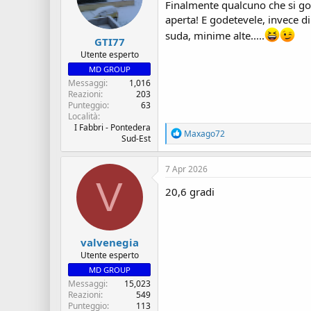
Finalmente qualcuno che si god
i
aperta! E godetevele, invece di
:
suda, minime alte.....
GTI77
Utente esperto
MD GROUP
Messaggi
1,016
Reazioni
203
Punteggio
63
Località
I Fabbri - Pontedera
R
Maxago72
Sud-Est
e
a
z
7 Apr 2026
i
V
o
20,6 gradi
n
i
:
valvenegia
Utente esperto
MD GROUP
Messaggi
15,023
Reazioni
549
Punteggio
113