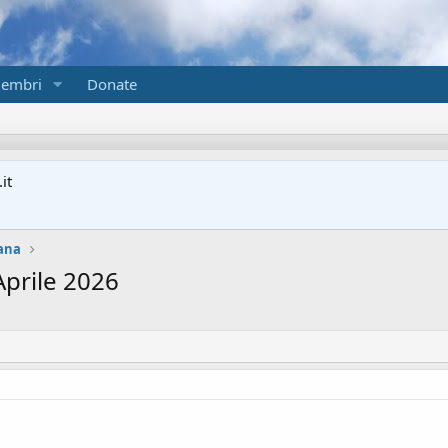
embri
Donate
it
ana
prile 2026