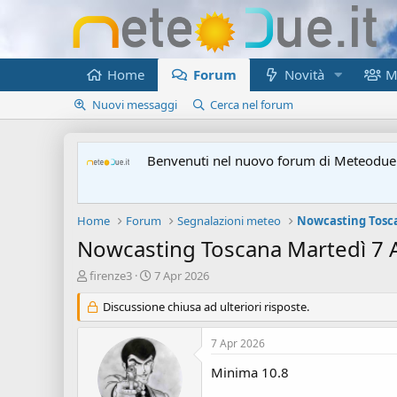
Home
Forum
Novità
M
Nuovi messaggi
Cerca nel forum
Benvenuti nel nuovo forum di Meteodue.
Home
Forum
Segnalazioni meteo
Nowcasting Tosc
Nowcasting Toscana Martedì 7 A
A
D
firenze3
7 Apr 2026
u
a
t
Discussione chiusa ad ulteriori risposte.
t
o
a
r
d
7 Apr 2026
e
'
d
i
Minima 10.8
i
n