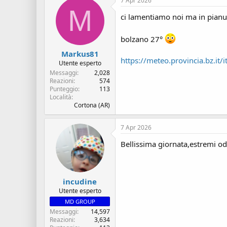
7 Apr 2026
M
ci lamentiamo noi ma in pianu
bolzano 27°
Markus81
https://meteo.provincia.bz.it
Utente esperto
Messaggi
2,028
Reazioni
574
Punteggio
113
Località
Cortona (AR)
7 Apr 2026
Bellissima giornata,estremi od
incudine
Utente esperto
MD GROUP
Messaggi
14,597
Reazioni
3,634