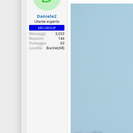
Daniele2
Utente esperto
MD GROUP
Messaggi
3,033
Reazioni
144
Punteggio
63
Località
Bucine(AR)