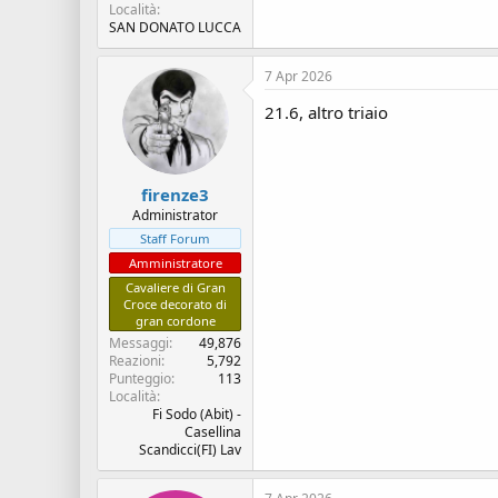
Località
SAN DONATO LUCCA
7 Apr 2026
21.6, altro triaio
firenze3
Administrator
Staff Forum
Amministratore
Cavaliere di Gran
Croce decorato di
gran cordone
Messaggi
49,876
Reazioni
5,792
Punteggio
113
Località
Fi Sodo (Abit) -
Casellina
Scandicci(FI) Lav