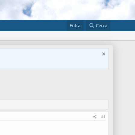
Entra
Cerca
#1