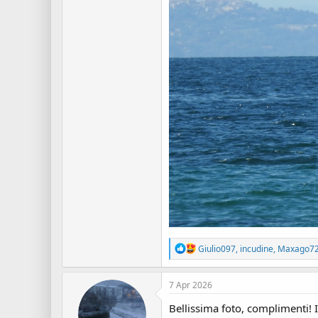
R
Giulio097
,
incudine
,
Maxago7
e
a
z
7 Apr 2026
i
o
Bellissima foto, complimenti! 
n