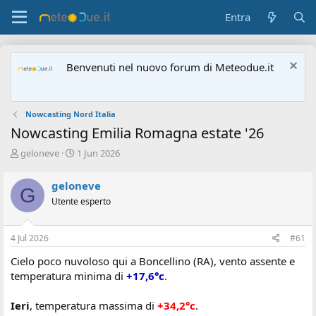
Entra
Benvenuti nel nuovo forum di Meteodue.it
Nowcasting Nord Italia
Nowcasting Emilia Romagna estate '26
A
D
geloneve
1 Jun 2026
u
a
t
t
geloneve
G
o
a
Utente esperto
r
d
e
'
d
i
4 Jul 2026
#61
i
n
s
i
Cielo poco nuvoloso qui a Boncellino (RA), vento assente e
c
z
temperatura minima di
+17,6°c
.
u
i
s
o
Ieri
, temperatura massima di
+34,2°c
.
s