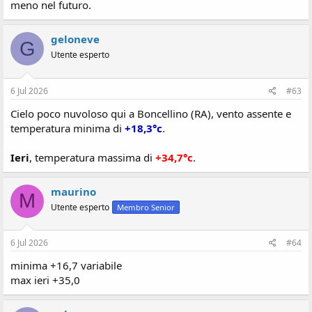
meno nel futuro.
geloneve
G
Utente esperto
6 Jul 2026
#63
Cielo poco nuvoloso qui a Boncellino (RA), vento assente e
temperatura minima di
+18,3°c
.
Ieri
, temperatura massima di
+34,7°c
.
maurino
M
Utente esperto
Membro Senior
6 Jul 2026
#64
minima +16,7 variabile
max ieri +35,0