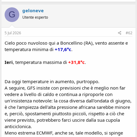
i
o
geloneve
n
G
e
Utente esperto
5 Jul 2026
#62
Cielo poco nuvoloso qui a Boncellino (RA), vento assente e
temperatura minima di
+17,6°c
.
Ieri
, temperatura massima di
+31,8°c
.
Da oggi temperature in aumento, purtroppo.
A seguire, GFS insiste con previsioni che è meglio non far
vedere a livello di caldo e continua a riproporle con
un'insistenza notevole: la cosa diversa dall'ondata di giugno,
è che l'ampiezza dell'alta pressione africana sarebbe minore
e, perciò, spostamenti piuttosto piccoli, rispetto a ciò che
viene previsto, potrebbero farci uscire dalla sua cupola
anticiclonica.
Meno estrema ECMWF, anche se, tale modello, si spinge