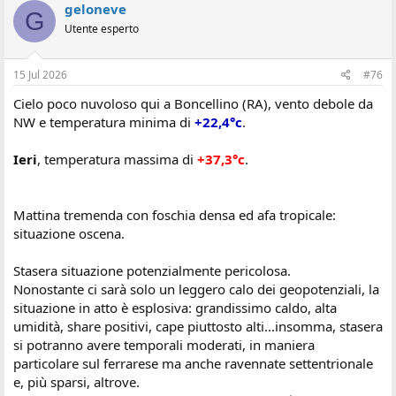
geloneve
G
Utente esperto
15 Jul 2026
#76
Cielo poco nuvoloso qui a Boncellino (RA), vento debole da
NW e temperatura minima di
+22,4°c
.
Ieri
, temperatura massima di
+37,3°c
.
Mattina tremenda con foschia densa ed afa tropicale:
situazione oscena.
Stasera situazione potenzialmente pericolosa.
Nonostante ci sarà solo un leggero calo dei geopotenziali, la
situazione in atto è esplosiva: grandissimo caldo, alta
umidità, share positivi, cape piuttosto alti...insomma, stasera
si potranno avere temporali moderati, in maniera
particolare sul ferrarese ma anche ravennate settentrionale
e, più sparsi, altrove.