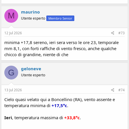
maurino
M
Utente esperto
Membro Senior
12 Jul 2026
#73
minima +17,8 sereno, ieri sera verso le ore 23, temporale
mm 8,1, con forti raffiche di vento fresco, anche qualche
chicco di grandine, niente di che
geloneve
G
Utente esperto
13 Jul 2026
#74
Cielo quasi velato qui a Boncellino (RA), vento assente e
temperatura minima di
+17,5°c
.
Ieri
, temperatura massima di
+33,8°c
.