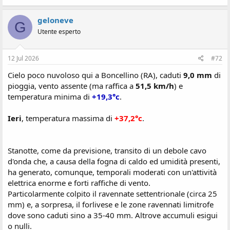
geloneve
G
Utente esperto
12 Jul 2026
#72
Cielo poco nuvoloso qui a Boncellino (RA), caduti
9,0 mm
di
pioggia, vento assente (ma raffica a
51,5 km/h
) e
temperatura minima di
+19,3°c
.
Ieri
, temperatura massima di
+37,2°c
.
Stanotte, come da previsione, transito di un debole cavo
d'onda che, a causa della fogna di caldo ed umidità presenti,
ha generato, comunque, temporali moderati con un'attività
elettrica enorme e forti raffiche di vento.
Particolarmente colpito il ravennate settentrionale (circa 25
mm) e, a sorpresa, il forlivese e le zone ravennati limitrofe
dove sono caduti sino a 35-40 mm. Altrove accumuli esigui
o nulli.