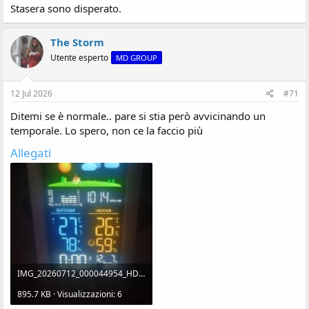
Stasera sono disperato.
The Storm
Utente esperto
MD GROUP
12 Jul 2026
#71
Ditemi se è normale.. pare si stia però avvicinando un
temporale. Lo spero, non ce la faccio più
Allegati
IMG_20260712_000044954_HDR.jpg
895.7 KB · Visualizzazioni: 6