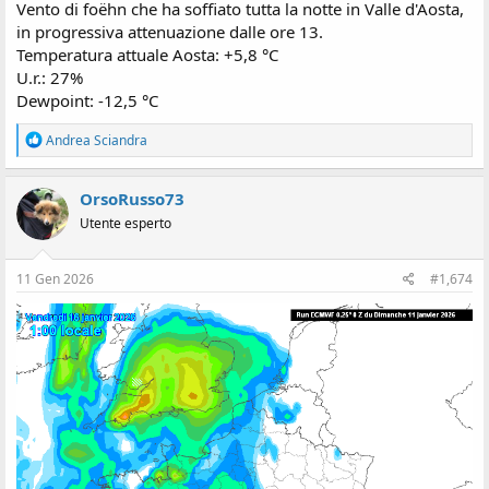
Vento di foëhn che ha soffiato tutta la notte in Valle d'Aosta,
in progressiva attenuazione dalle ore 13.
Temperatura attuale Aosta: +5,8 °C
U.r.: 27%
Dewpoint: -12,5 °C
R
Andrea Sciandra
e
a
z
OrsoRusso73
i
Utente esperto
o
n
i
:
11 Gen 2026
#1,674