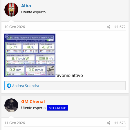
z
Alba
i
Utente esperto
o
n
i
:
10 Gen 2026
#1,672
favonio attivo
R
Andrea Sciandra
e
a
z
GM Chenal
i
Utente esperto
MD GROUP
o
n
i
:
11 Gen 2026
#1,673