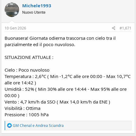
Michele1993
Nuovo Utente
10 Gen 2026
#1,671
Buonasera! Giornata odierna trascorsa con cielo tra il
parzialmente ed il poco nuvoloso.
SITUAZIONE ATTUALE :
Cielo : Poco nuvoloso
Temperatura : 2,6°C ( Min -1,2°C alle ore 00:00 - Max 10,7°C
alle ore 14:42 )
Umidità : 52% ( Min 30% alle ore 14:44 - Max 95% alle ore
00:00 )
Vento : 4,7 km/h da SSO ( Max 14,0 km/h da ENE )
Visibilità : Ottima
Pressione : 1005 hPa
R
GM Chenal
e
Andrea Sciandra
e
a