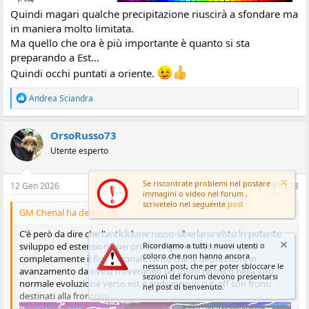
Quindi magari qualche precipitazione riuscirà a sfondare ma
in maniera molto limitata.
Ma quello che ora è più importante è quanto si sta
preparando a Est...
Quindi occhi puntati a oriente.
R
Andrea Sciandra
e
a
z
OrsoRusso73
i
Utente esperto
o
n
i
Se riscontrate problemi nel postare
:
12 Gen 2026
#1,678
immagini o video nel forum ,
scrivetelo nel seguente
post
GM Chenal ha detto:
C'è però da dire che l'anticiclone russo-siberiano visto in potente
Ricordiamo a tutti i nuovi utenti o
sviluppo ed estensione nei prossimi giorni bloccherà quasi
coloro che non hanno ancora
completamente il flusso zonale tanto che le depressioni in
nessun post, che per poter sbloccare le
avanzamento da ovest troveranno un muro termico nella loro
sezioni del forum devono presentarsi
normale evoluzione verso est e andranno in cut-off con fronti
nel post di benvenuto.
destinati alla frontolisi...