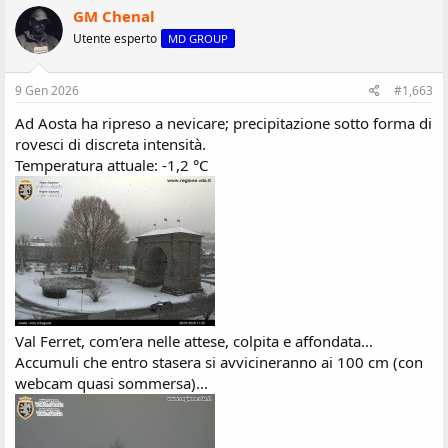
z
GM Chenal
i
Utente esperto
MD GROUP
o
n
i
:
9 Gen 2026
#1,663
Ad Aosta ha ripreso a nevicare; precipitazione sotto forma di
rovesci di discreta intensità.
Temperatura attuale: -1,2 °C
Val Ferret, com'era nelle attese, colpita e affondata...
Accumuli che entro stasera si avvicineranno ai 100 cm (con
webcam quasi sommersa)...