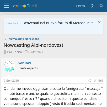
Entra
Benvenuti nel nuovo forum di Meteodue.it
Nowcasting Nord Italia
Nowcasting Alpi-nordovest
A
D
GM Chenal
9 Ott 2023
u
a
t
t
Genlow
o
a
Utente esperto
r
d
e
'
d
i
9 Gen 2026
#1,661
i
n
s
i
Qui da me invece oggi siamo sotto la famigerata " maccaja "
c
z
... nubi basse e anche qualche gocciolina ma in un contesto
u
i
comunque fresco ( 7° quando di solito in queste condizioni
s
o
ve ne sono spesso il doppio ) visto il freddo sedimentato nei
s