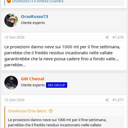
R
OrsoRusso73
e
Andrea Sciandra
e
a
z
OrsoRusso73
i
Utente esperto
o
n
i
:
12 Gen 2026
#1,676
Le proiezioni danno neve sui 1000 mt per il fine settimana,
parrebbe che il freddo residuo incastonato nelle vallate
garantirebbe che la neve possa cadere fino a fondo valle..,
parrebbe...
GM Chenal
Utente esperto
MD GROUP
12 Gen 2026
#1,677
OrsoRusso73 ha detto:
Le proiezioni danno neve sui 1000 mt per il fine settimana,
parrebbe che il freddo residuo incastonato nelle vallate