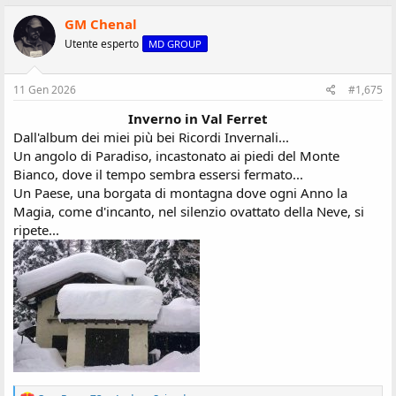
a
z
GM Chenal
i
Utente esperto
MD GROUP
o
n
i
:
11 Gen 2026
#1,675
Inverno in Val Ferret
Dall'album dei miei più bei Ricordi Invernali...
Un angolo di Paradiso, incastonato ai piedi del Monte
Bianco, dove il tempo sembra essersi fermato...
Un Paese, una borgata di montagna dove ogni Anno la
Magia, come d'incanto, nel silenzio ovattato della Neve, si
ripete...