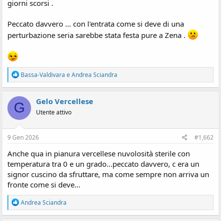
i
giorni scorsi .
o
n
Peccato davvero ... con l'entrata come si deve di una
e
perturbazione seria sarebbe stata festa pure a Zena .
R
Bassa-Valdivara
e
Andrea Sciandra
e
a
z
Gelo Vercellese
G
i
Utente attivo
o
n
i
:
9 Gen 2026
#1,662
Anche qua in pianura vercellese nuvolosità sterile con
temperatura tra 0 e un grado...peccato davvero, c era un
signor cuscino da sfruttare, ma come sempre non arriva un
fronte come si deve...
R
Andrea Sciandra
e
a