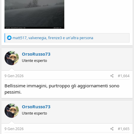
R
matt517
,
valvenegia
,
firenze3
e un'altra persona
e
a
z
OrsoRusso73
i
Utente esperto
o
n
i
:
9 Gen 2026
#1,664
Bellissime immagini, purtroppo gli aggiornamenti sono
pessimi.
OrsoRusso73
Utente esperto
9 Gen 2026
#1,665