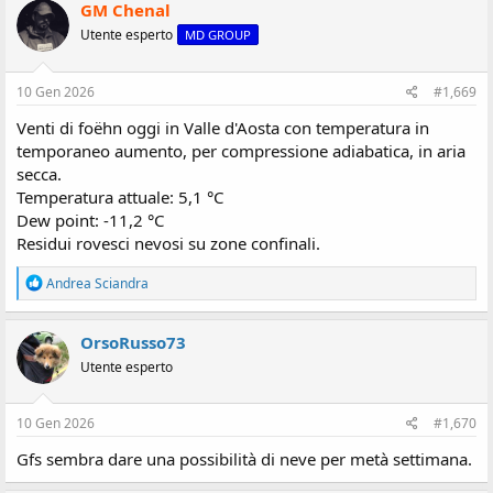
z
GM Chenal
i
Utente esperto
MD GROUP
o
n
i
:
10 Gen 2026
#1,669
Venti di foëhn oggi in Valle d'Aosta con temperatura in
temporaneo aumento, per compressione adiabatica, in aria
secca.
Temperatura attuale: 5,1 °C
Dew point: -11,2 °C
Residui rovesci nevosi su zone confinali.
R
Andrea Sciandra
e
a
z
OrsoRusso73
i
Utente esperto
o
n
i
:
10 Gen 2026
#1,670
Gfs sembra dare una possibilità di neve per metà settimana.