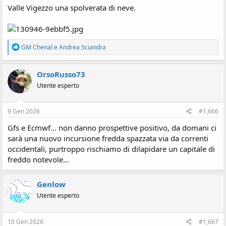
Valle Vigezzo una spolverata di neve.
R
GM Chenal
e
Andrea Sciandra
e
a
z
OrsoRusso73
i
Utente esperto
o
n
i
:
9 Gen 2026
#1,666
Gfs e Ecmwf... non danno prospettive positivo, da domani ci
sarà una nuovo incursione fredda spazzata via da correnti
occidentali, purtroppo rischiamo di dilapidare un capitale di
freddo notevole...
Genlow
Utente esperto
10 Gen 2026
#1,667