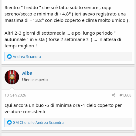
Rientro " freddo " che si è fatto subito sentire , oggi
sereno/secco e minima di +4.8° ( ieri avevo registrato una
massima di +13.8° con cielo coperto e clima molto umido ) .
Altri 2-3 giorni di sottomedia ... e poi lungo periodo "
autunnale " in vista ( forse 2 settimane ?! ) ... in attesa di
tempi migliori !
R
Andrea Sciandra
e
a
z
Alba
i
Utente esperto
o
n
i
:
10 Gen 2026
#1,668
Qui ancora un buo -5 di minima ora -1 cielo coperto per
velature consistenti
R
GM Chenal
e
Andrea Sciandra
e
a