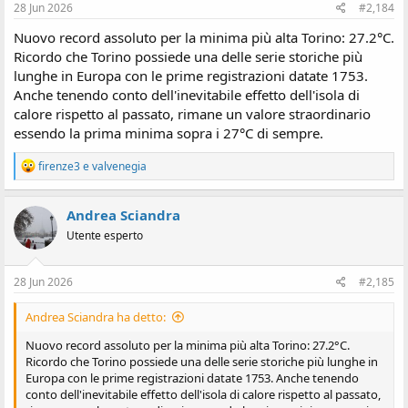
:
28 Jun 2026
#2,184
Nuovo record assoluto per la minima più alta Torino: 27.2°C.
Ricordo che Torino possiede una delle serie storiche più
lunghe in Europa con le prime registrazioni datate 1753.
Anche tenendo conto dell'inevitabile effetto dell'isola di
calore rispetto al passato, rimane un valore straordinario
essendo la prima minima sopra i 27°C di sempre.
R
firenze3
e
valvenegia
e
a
z
Andrea Sciandra
i
Utente esperto
o
n
i
:
28 Jun 2026
#2,185
Andrea Sciandra ha detto:
Nuovo record assoluto per la minima più alta Torino: 27.2°C.
Ricordo che Torino possiede una delle serie storiche più lunghe in
Europa con le prime registrazioni datate 1753. Anche tenendo
conto dell'inevitabile effetto dell'isola di calore rispetto al passato,