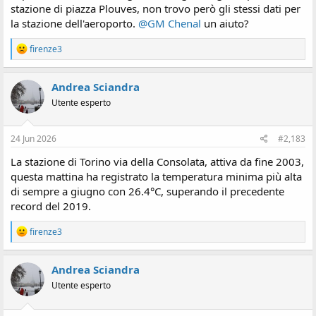
stazione di piazza Plouves, non trovo però gli stessi dati per
la stazione dell'aeroporto.
@GM Chenal
un aiuto?
R
firenze3
e
a
z
Andrea Sciandra
i
Utente esperto
o
n
i
:
24 Jun 2026
#2,183
La stazione di Torino via della Consolata, attiva da fine 2003,
questa mattina ha registrato la temperatura minima più alta
di sempre a giugno con 26.4°C, superando il precedente
record del 2019.
R
firenze3
e
a
z
Andrea Sciandra
i
Utente esperto
o
n
i