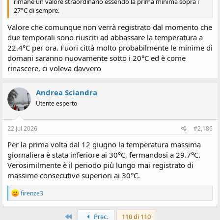
rimane un valore straordinario essendo la prima minima sopra i
27°C di sempre.
Valore che comunque non verrà registrato dal momento che
due temporali sono riusciti ad abbassare la temperatura a
22.4°C per ora. Fuori città molto probabilmente le minime di
domani saranno nuovamente sotto i 20°C ed è come
rinascere, ci voleva davvero
Andrea Sciandra
Utente esperto
22 Jul 2026
#2,186
Per la prima volta dal 12 giugno la temperatura massima
giornaliera è stata inferiore ai 30°C, fermandosi a 29.7°C.
Verosimilmente è il periodo più lungo mai registrato di
massime consecutive superiori ai 30°C.
R
firenze3
e
a
z
Primo
Prec.
110 di 110