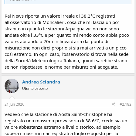
i
o
n
Rai News riporta un valore irreale di 38.2°C registrati
e
all'osservatorio di Moncalieri, cosa che mi lascia un po'
stranito in quanto le stazioni Arpa qua vicino non sono
andate oltre i 33°C e per quanto mi rendo conto abbia poco
valore, abitando a 20m in linea d'aria dal punto di
misurazione non direi proprio si sia mai arrivati a un picco
così estremo. In ogni caso, l'osservatorio si trova nella sede
della Società Meteorologica Italiana, quindi sarebbe strano
se non rispettasse le norme per misurazioni adeguate.
Andrea Sciandra
Utente esperto
21 Jun 2026
#2,182
Vedevo che la stazione di Aosta Saint-Christophe ha
registrato una massima provvisoria di 38.6°C, credo sia un
valore abbastanza estremo a livello storico, ad esempio
supera i massimi mai registrati a luglio e agosto per la