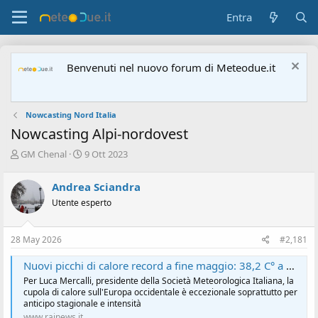
Entra
Benvenuti nel nuovo forum di Meteodue.it
Nowcasting Nord Italia
Nowcasting Alpi-nordovest
A
D
GM Chenal
9 Ott 2023
u
a
t
t
Andrea Sciandra
o
a
Utente esperto
r
d
e
'
d
i
28 May 2026
#2,181
i
n
s
i
Nuovi picchi di calore record a fine maggio: 38,2 C° a Moncalieri, 36,4 C° a Parma
c
z
Per Luca Mercalli, presidente della Società Meteorologica Italiana, la
u
i
cupola di calore sull'Europa occidentale è eccezionale soprattutto per
s
o
anticipo stagionale e intensità
s
www.rainews.it