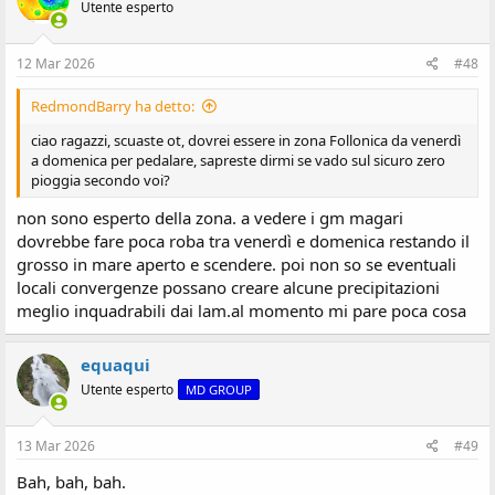
Utente esperto
12 Mar 2026
#48
RedmondBarry ha detto:
ciao ragazzi, scuaste ot, dovrei essere in zona Follonica da venerdì
a domenica per pedalare, sapreste dirmi se vado sul sicuro zero
pioggia secondo voi?
non sono esperto della zona. a vedere i gm magari
dovrebbe fare poca roba tra venerdì e domenica restando il
grosso in mare aperto e scendere. poi non so se eventuali
locali convergenze possano creare alcune precipitazioni
meglio inquadrabili dai lam.al momento mi pare poca cosa
equaqui
Utente esperto
MD GROUP
13 Mar 2026
#49
Bah, bah, bah.