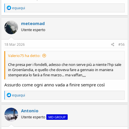
R
equaqui
e
a
z
meteomad
i
Utente esperto
o
n
i
:
18 Mar 2026
#56
Valerio75 ha detto:
Che presa per i fondelli, adesso che non serve più a niente l'hp sale
in Groenlandia, e quello che doveva fare a gennaio in maniera
stemperata lo farà a fine marzo... ma vaffan,,,,
Assurdo come ogni anno vada a finire sempre così
R
equaqui
e
a
z
Antonio
i
Utente esperto
MD GROUP
o
n
i