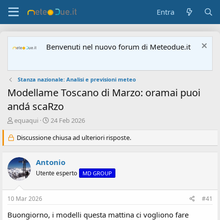
Entra
Benvenuti nel nuovo forum di Meteodue.it
Stanza nazionale: Analisi e previsioni meteo
Modellame Toscano di Marzo: oramai puoi
andá scaRzo
A
D
equaqui
24 Feb 2026
u
a
t
Discussione chiusa ad ulteriori risposte.
t
o
a
r
d
Antonio
e
'
d
i
Utente esperto
MD GROUP
i
n
s
i
10 Mar 2026
#41
c
z
u
i
Buongiorno, i modelli questa mattina ci vogliono fare
s
o