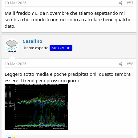
:
19 Mar 2026
#57
Ma il freddo ? E' da Novembre che stiamo aspettando mi
sembra che i modelli non riescono a calcolare bene qualche
dato.
Casalino
Utente esperto
MD GROUP
19 Mar 2026
#58
Leggero sotto media e poche precipitazioni, questo sembra
essere il trend per i prossimi giorni