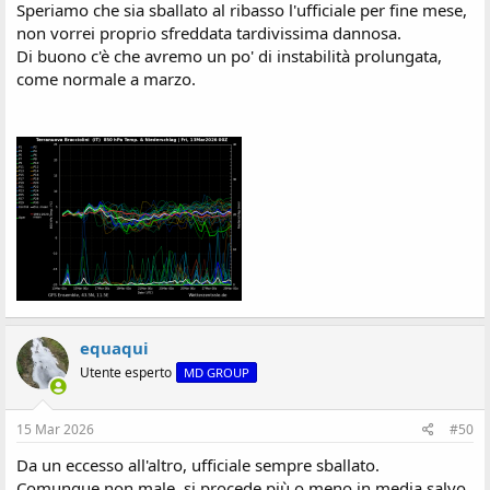
Speriamo che sia sballato al ribasso l'ufficiale per fine mese,
non vorrei proprio sfreddata tardivissima dannosa.
Di buono c'è che avremo un po' di instabilità prolungata,
come normale a marzo.
equaqui
Utente esperto
MD GROUP
15 Mar 2026
#50
Da un eccesso all'altro, ufficiale sempre sballato.
Comunque non male, si procede più o meno in media salvo