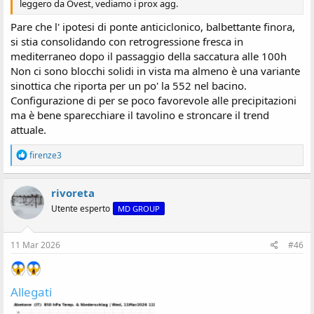
leggero da Ovest, vediamo i prox agg.
Pare che l' ipotesi di ponte anticiclonico, balbettante finora,
si stia consolidando con retrogressione fresca in
mediterraneo dopo il passaggio della saccatura alle 100h
Non ci sono blocchi solidi in vista ma almeno è una variante
sinottica che riporta per un po' la 552 nel bacino.
Configurazione di per se poco favorevole alle precipitazioni
ma è bene sparecchiare il tavolino e stroncare il trend
attuale.
R
firenze3
e
a
z
rivoreta
i
Utente esperto
MD GROUP
o
n
i
:
11 Mar 2026
#46
Allegati