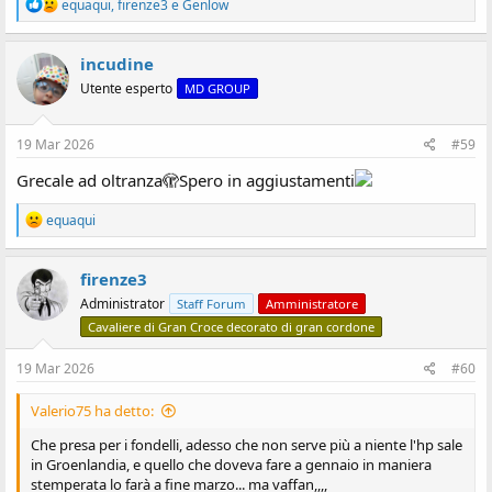
R
equaqui
,
firenze3
e
Genlow
e
a
z
incudine
i
Utente esperto
MD GROUP
o
n
i
:
19 Mar 2026
#59
Grecale ad oltranza🫣Spero in aggiustamenti
R
equaqui
e
a
z
firenze3
i
Administrator
Staff Forum
Amministratore
o
n
Cavaliere di Gran Croce decorato di gran cordone
i
:
19 Mar 2026
#60
Valerio75 ha detto:
Che presa per i fondelli, adesso che non serve più a niente l'hp sale
in Groenlandia, e quello che doveva fare a gennaio in maniera
stemperata lo farà a fine marzo... ma vaffan,,,,