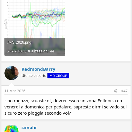
IMG_2828.png
232.2 KB · Visualizzazioni: 44
RedmondBarry
Utente esperto
MD GROUP
11 Mar 2026
#47
ciao ragazzi, scuaste ot, dovrei essere in zona Follonica da
venerdì a domenica per pedalare, sapreste dirmi se vado sul
sicuro zero pioggia secondo voi?
simofir