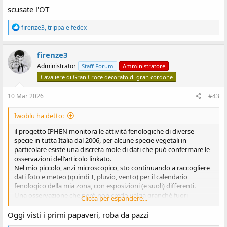
scusate l'OT
R
firenze3
,
trippa
e
fedex
e
a
z
firenze3
i
Administrator
Staff Forum
Amministratore
o
n
Cavaliere di Gran Croce decorato di gran cordone
i
:
10 Mar 2026
#43
Iwoblu ha detto:
il progetto IPHEN monitora le attività fenologiche di diverse
specie in tutta Italia dal 2006, per alcune specie vegetali in
particolare esiste una discreta mole di dati che può confermare le
osservazioni dell'articolo linkato.
Nel mio piccolo, anzi microscopico, sto continuando a raccogliere
dati foto e meteo (quindi T, pluvio, vento) per il calendario
fenologico della mia zona, con esposizioni (e suoli) differenti.
Una osservazione che però non credo valga granché fuori
Clicca per espandere...
dall'areale che monitoro, riguarda l'apertura delle gemme (a fiore
o a foglia) molto anticipata di quelle tipiche specie precoci, il cui
Oggi visti i primi papaveri, roba da pazzi
anticipo è davvero evidente, anche di più di 2 settimane dal 2015 a