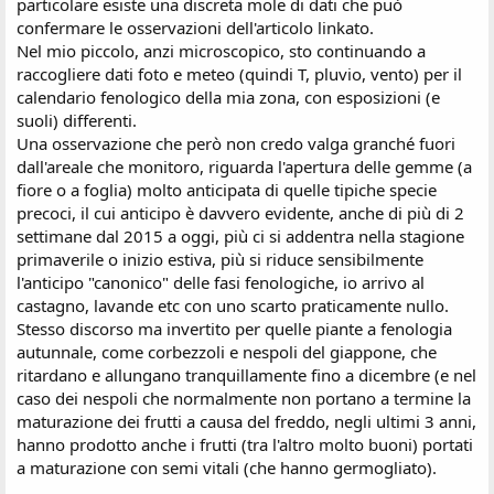
particolare esiste una discreta mole di dati che può
confermare le osservazioni dell'articolo linkato.
Nel mio piccolo, anzi microscopico, sto continuando a
raccogliere dati foto e meteo (quindi T, pluvio, vento) per il
calendario fenologico della mia zona, con esposizioni (e
suoli) differenti.
Una osservazione che però non credo valga granché fuori
dall'areale che monitoro, riguarda l'apertura delle gemme (a
fiore o a foglia) molto anticipata di quelle tipiche specie
precoci, il cui anticipo è davvero evidente, anche di più di 2
settimane dal 2015 a oggi, più ci si addentra nella stagione
primaverile o inizio estiva, più si riduce sensibilmente
l'anticipo "canonico" delle fasi fenologiche, io arrivo al
castagno, lavande etc con uno scarto praticamente nullo.
Stesso discorso ma invertito per quelle piante a fenologia
autunnale, come corbezzoli e nespoli del giappone, che
ritardano e allungano tranquillamente fino a dicembre (e nel
caso dei nespoli che normalmente non portano a termine la
maturazione dei frutti a causa del freddo, negli ultimi 3 anni,
hanno prodotto anche i frutti (tra l'altro molto buoni) portati
a maturazione con semi vitali (che hanno germogliato).