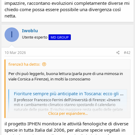
impazzire, raccontano evoluzioni completamente diverse mi
s
chiedo come possa essere possibile una divergenza così
i
o
netta.
n
e
Iwoblu
I
Utente esperto
MD GROUP
10 Mar 2026
#42
firenze3 ha detto:
Per chi può leggerlo, buona lettura (parla pure di una mimosa in
viale Corsica a Firenze), in molti la conosciamo
Fioriture sempre più anticipate in Toscana: ecco gli alberi già nel loro pieno splendore
Il professor Francesco Ferrini dell’Università di Firenze: «Inverni
miti e cambiamento climatico stanno spostando il calendario
naturale delle piante. Il rischio maggiore resta quello delle gelate
Clicca per espandere...
tardive»
www.lanazione.it
il progetto IPHEN monitora le attività fenologiche di diverse
specie in tutta Italia dal 2006, per alcune specie vegetali in