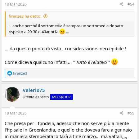
:
18 Mar 2026
#54
firenze3 ha detto:
... anche perché il sottomedia è sempre un sottomedia dopato
rispetto a 20-30 o 40anni fa
...
... da questo punto di vista , considerazione ineccepibile !
Come diceva qualcuno infatti ...
" Tutto è relativo "
R
firenze3
e
a
z
Valerio75
i
Utente esperto
MD GROUP
o
n
i
:
18 Mar 2026
#55
Che presa per i fondelli, adesso che non serve più a niente
l'hp sale in Groenlandia, e quello che doveva fare a gennaio
in maniera stemperata lo farà a fine marzo... ma vaffan,,,,