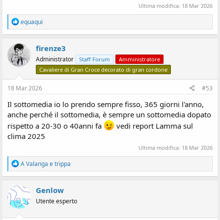
Ultima modifica:
18 Mar 2026
R
equaqui
e
a
z
firenze3
i
Administrator
Staff Forum
Amministratore
o
n
Cavaliere di Gran Croce decorato di gran cordone
i
:
18 Mar 2026
#53
Il sottomedia io lo prendo sempre fisso, 365 giorni l'anno,
anche perché il sottomedia, è sempre un sottomedia dopato
rispetto a 20-30 o 40anni fa
vedi report Lamma sul
clima 2025
Ultima modifica:
18 Mar 2026
R
A Valanga
e
trippa
e
a
z
Genlow
i
Utente esperto
o
n
i