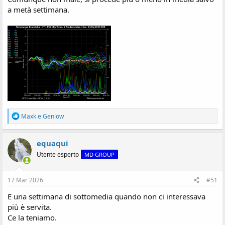
a metà settimana.
R
Maxk
e
Genlow
e
a
z
equaqui
i
Utente esperto
MD GROUP
o
n
i
:
17 Mar 2026
#51
E una settimana di sottomedia quando non ci interessava
più è servita.
Ce la teniamo.