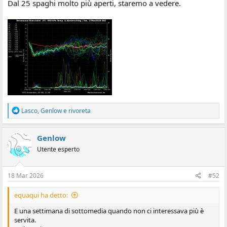
Dal 25 spaghi molto più aperti, staremo a vedere.
R
Lasco
,
Genlow
e
rivoreta
e
a
z
Genlow
i
Utente esperto
o
n
i
:
18 Mar 2026
#52
equaqui ha detto:
E una settimana di sottomedia quando non ci interessava più è
servita.