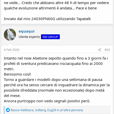
ne vede... Credo che abbiano altre 48 h di tempo per vedere
s
qualche evoluzione altrimenti è andata... Pace e bene
i
o
n
Inviato dal mio 24030PN60G utilizzando Tapatalk
e
equaqui
Utente esperto
MD GROUP
4 Feb 2026
#62
Intanto nel now Abetone sepolto quando fino a 3 giorni fa i
profeti di sventura predicavano risciacquata fino ai 2000
metri.
Benissimo così!
Torno a guardare i modelli dopo una settimana di pausa
perché ora ha senso cercare di inquadrare la dinamica per la
possibile sfreddata (normale non eccezionale) dopo metà
del mese.
Ancora purtroppo non vedo segnali positivi però.
R
Bassa-Valdivara
,
iceberg
,
Eug29
e un'altra persona
e