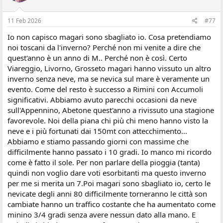
n
i
:
11 Feb 2026
#77
Io non capisco magari sono sbagliato io. Cosa pretendiamo
noi toscani da l'inverno? Perché non mi venite a dire che
quest'anno è un anno di M.. Perché non è così. Certo
Viareggio, Livorno, Grosseto magari hanno vissuto un altro
inverno senza neve, ma se nevica sul mare è veramente un
evento. Come del resto è successo a Rimini con Accumoli
significativi. Abbiamo avuto parecchi occasioni da neve
sull'Appennino, Abetone quest'anno a rivissuto una stagione
favorevole. Noi della piana chi più chi meno hanno visto la
neve e i più fortunati dai 150mt con attecchimento...
Abbiamo e stiamo passando giorni con massime che
difficilmente hanno passato i 10 gradi. Io manco mi ricordo
come è fatto il sole. Per non parlare della pioggia (tanta)
quindi non voglio dare voti esorbitanti ma questo inverno
per me si merita un 7.Poi magari sono sbagliato io, certo le
nevicate degli anni 80 difficilmente torneranno le città son
cambiate hanno un traffico costante che ha aumentato come
minino 3/4 gradi senza avere nessun dato alla mano. E