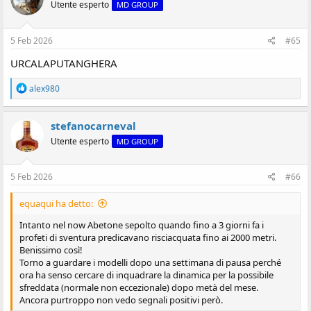
Utente esperto
MD GROUP
5 Feb 2026
#65
URCALAPUTANGHERA
R
alex980
e
a
z
stefanocarneval
i
Utente esperto
MD GROUP
o
n
i
:
5 Feb 2026
#66
equaqui ha detto:
Intanto nel now Abetone sepolto quando fino a 3 giorni fa i
profeti di sventura predicavano risciacquata fino ai 2000 metri.
Benissimo così!
Torno a guardare i modelli dopo una settimana di pausa perché
ora ha senso cercare di inquadrare la dinamica per la possibile
sfreddata (normale non eccezionale) dopo metà del mese.
Ancora purtroppo non vedo segnali positivi però.