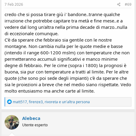
:
7 Feb 2026
#69
credo che si possa tirare giù i' bandone..tranne qualche
irruzione che potrebbe capitare tra metà e fine mese..e a
vedere dal long un'altra nella prima decade di marzo..nulla
di eccezionale comunque.
C'è da sperare che febbraio sia gentile con le nostre
montagne. Non cambia nulla per le quote medie e basse
(intendo il range 600-1200 mslm) con temperature che non
permetteranno accumuli significativi e manco minime
degne di febbraio. Per le cime (sopra i 1800) la prognosi è
buona, sia pur con temperature a tratti al limite. Per le altre
quote (che sono poi sede degli impianti) c'è da sperare che
sia le proiezioni a breve che nel medio siano rispettate. Vedo
molto entusiasmo ma anche carte al limite.
R
matt517
,
firenze3
,
rivoreta
e un'altra persona
e
a
z
Alebeca
i
Utente esperto
o
n
i