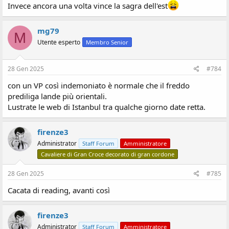
Invece ancora una volta vince la sagra dell'est
mg79
M
Utente esperto
Membro Senior
28 Gen 2025
#784
con un VP così indemoniato è normale che il freddo
prediliga lande più orientali.
Lustrate le web di Istanbul tra qualche giorno date retta.
firenze3
Administrator
Staff Forum
Amministratore
Cavaliere di Gran Croce decorato di gran cordone
28 Gen 2025
#785
Cacata di reading, avanti così
firenze3
Administrator
Staff Forum
Amministratore