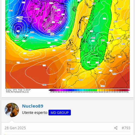
Nucleo89
Utente esperto
MD GROUP
28 Gen 2025
#793