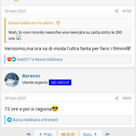
n
i
:
29 Gen 2025
#799
Bassa-Valdivara ha detto:
Mah, Io non ricordo neanche una nevicata su carta sotto le 200
ore.
Verissimo,ma ora va di moda l'ultra fanta per farsi i filmini🫣
R
matt517
e
Bassa-Valdivara
e
a
z
Barents
i
Utente esperto
MD GROUP
o
n
i
:
29 Gen 2025
#800
72 ore e poi si ragiona
R
Bassa-Valdivara
e
firenze3
e
a
z
Primo
Ultimo
Prec.
40 di 41
Succ.