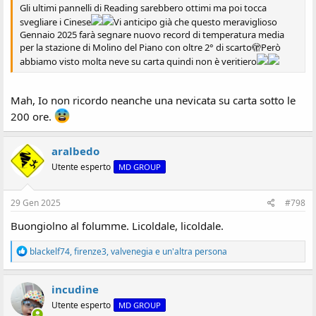
Gli ultimi pannelli di Reading sarebbero ottimi ma poi tocca
svegliare i Cinese
Vi anticipo già che questo meraviglioso
Gennaio 2025 farà segnare nuovo record di temperatura media
per la stazione di Molino del Piano con oltre 2° di scarto🫣Però
abbiamo visto molta neve su carta quindi non è veritiero
Mah, Io non ricordo neanche una nevicata su carta sotto le
200 ore.
aralbedo
Utente esperto
MD GROUP
29 Gen 2025
#798
Buongiolno al folumme. Licoldale, licoldale.
R
blackelf74
,
firenze3
,
valvenegia
e un'altra persona
e
a
z
incudine
i
Utente esperto
MD GROUP
o