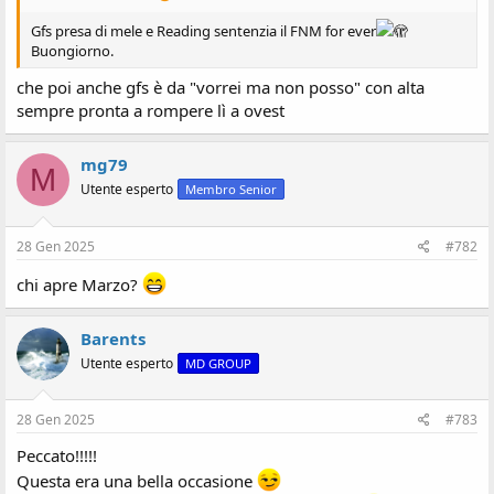
s
Gfs presa di mele e Reading sentenzia il FNM for ever
🫣
i
Buongiorno.
o
n
che poi anche gfs è da "vorrei ma non posso" con alta
e
sempre pronta a rompere lì a ovest
mg79
M
Utente esperto
Membro Senior
28 Gen 2025
#782
chi apre Marzo?
Barents
Utente esperto
MD GROUP
28 Gen 2025
#783
Peccato!!!!!
Questa era una bella occasione