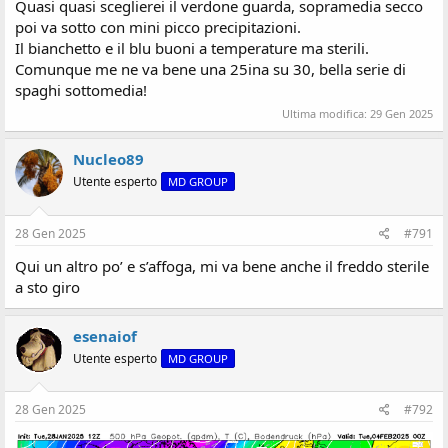
Quasi quasi sceglierei il verdone guarda, sopramedia secco
poi va sotto con mini picco precipitazioni.
Il bianchetto e il blu buoni a temperature ma sterili.
Comunque me ne va bene una 25ina su 30, bella serie di
spaghi sottomedia!
Ultima modifica:
29 Gen 2025
Nucleo89
Utente esperto
MD GROUP
image share
28 Gen 2025
#791
Qui un altro po’ e s’affoga, mi va bene anche il freddo sterile
a sto giro
esenaiof
Utente esperto
MD GROUP
28 Gen 2025
#792