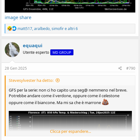
image share
R
matt517
,
aralbedo
,
simofir
e altri 6
e
a
z
equaqui
i
Utente esperto
MD GROUP
o
n
i
:
28 Gen 2025
#790
Stevesylvester ha detto:
GFS per la serie: non ci ho capito una seg@ nemmeno nel breve.
Potrebbe andare come il verdone, oppure come il celestone
oppure come il biancone. Ma mi sa che è marrone
Clicca per espandere...