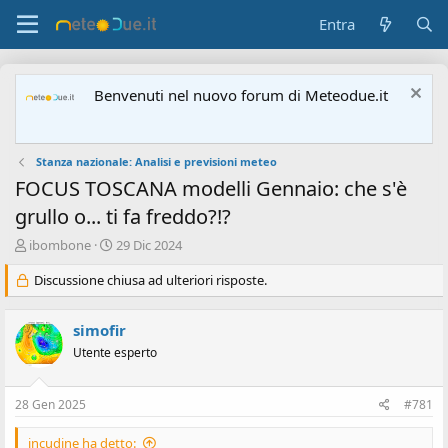
Entra
Benvenuti nel nuovo forum di Meteodue.it
Stanza nazionale: Analisi e previsioni meteo
FOCUS TOSCANA modelli Gennaio: che s'è
grullo o... ti fa freddo?!?
A
D
ibombone
29 Dic 2024
u
a
t
Discussione chiusa ad ulteriori risposte.
t
o
a
r
d
simofir
e
'
d
i
Utente esperto
i
n
s
i
28 Gen 2025
#781
c
z
u
i
s
o
incudine ha detto: