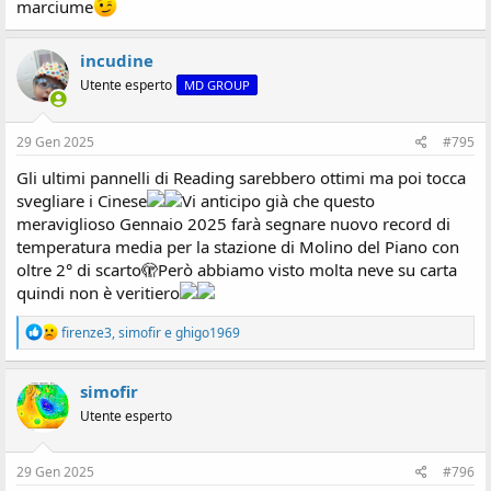
marciume
incudine
Utente esperto
MD GROUP
29 Gen 2025
#795
Gli ultimi pannelli di Reading sarebbero ottimi ma poi tocca
svegliare i Cinese
Vi anticipo già che questo
meraviglioso Gennaio 2025 farà segnare nuovo record di
temperatura media per la stazione di Molino del Piano con
oltre 2° di scarto🫣Però abbiamo visto molta neve su carta
quindi non è veritiero
R
firenze3
,
simofir
e
ghigo1969
e
a
z
simofir
i
Utente esperto
o
n
i
:
29 Gen 2025
#796