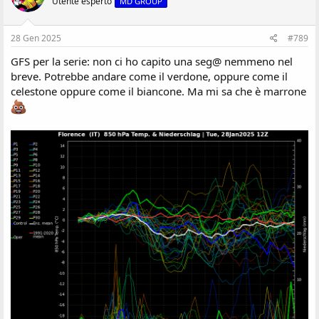
Utente esperto
MD GROUP
28 Gen 2025
#789
GFS per la serie: non ci ho capito una seg@ nemmeno nel
breve. Potrebbe andare come il verdone, oppure come il
celestone oppure come il biancone. Ma mi sa che è marrone