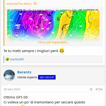
esenaiof ha detto:
Clicca per espandere...
Te tu metti sempre i migliori però
R
martino99
e
a
z
Barents
i
Utente esperto
MD GROUP
o
n
i
:
29 Gen 2025
#794
Ottimo GFS 00
Ci voleva un po' di tramontano per seccare questo