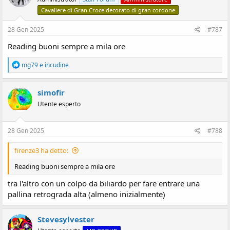
Cavaliere di Gran Croce decorato di gran cordone
28 Gen 2025
#787
Reading buoni sempre a mila ore
R
mg79
e
incudine
e
a
z
simofir
i
Utente esperto
o
n
i
:
28 Gen 2025
#788
firenze3 ha detto:
Reading buoni sempre a mila ore
tra l'altro con un colpo da biliardo per fare entrare una
pallina retrograda alta (almeno inizialmente)
Stevesylvester