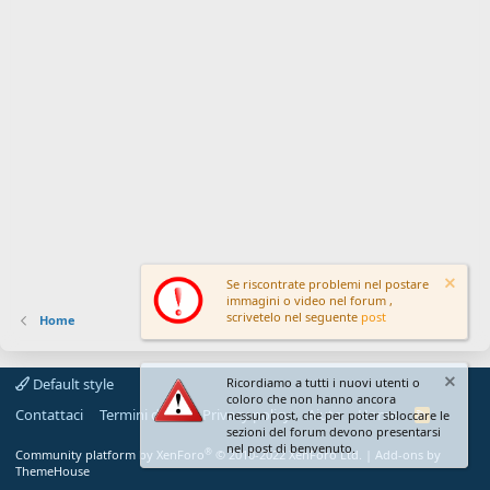
Se riscontrate problemi nel postare
immagini o video nel forum ,
scrivetelo nel seguente
post
Home
Default style
Ricordiamo a tutti i nuovi utenti o
coloro che non hanno ancora
Contattaci
Termini d'uso
Privacy policy
Aiuto
Home
R
nessun post, che per poter sbloccare le
S
sezioni del forum devono presentarsi
S
nel post di benvenuto.
®
Community platform by XenForo
© 2010-2022 XenForo Ltd.
|
Add-ons by
ThemeHouse