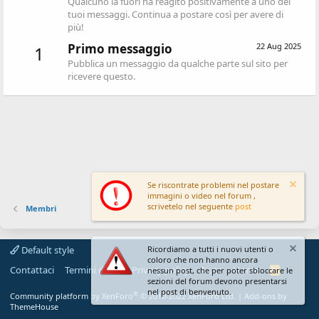
Qualcuno là fuori ha reagito positivamente a uno dei
tuoi messaggi. Continua a postare così per avere di
più!
Primo messaggio
22 Aug 2025
1
Pubblica un messaggio da qualche parte sul sito per
ricevere questo.
Se riscontrate problemi nel postare
immagini o video nel forum ,
scrivetelo nel seguente
post
Membri
Default style
Ricordiamo a tutti i nuovi utenti o
coloro che non hanno ancora
Contattaci
Termini d'uso
Privacy policy
Aiuto
Home
R
nessun post, che per poter sbloccare le
S
sezioni del forum devono presentarsi
S
nel post di benvenuto.
®
Community platform by XenForo
© 2010-2022 XenForo Ltd.
|
Add-ons by
ThemeHouse