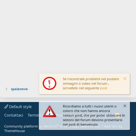
Se riscontrate problemi nel postare
immagini o video nel forum ,
scrivetelo nel seguente
post
spalaneve
Default style
Ricordiamo a tutti i nuovi utenti o
coloro che non hanno ancora
Contattaci
Termini d'uso
Privacy policy
Aiuto
Home
R
nessun post, che per poter sbloccare le
S
sezioni del forum devono presentarsi
S
nel post di benvenuto.
®
Community platform by XenForo
© 2010-2022 XenForo Ltd.
|
Add-ons by
ThemeHouse