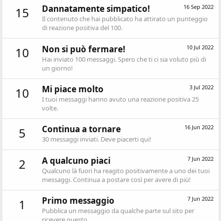
Dannatamente simpatico!
16 Sep 2022
15
Il contenuto che hai pubblicato ha attirato un punteggio
di reazione positiva del 100.
Non si può fermare!
10 Jul 2022
10
Hai inviato 100 messaggi. Spero che ti ci sia voluto più di
un giorno!
Mi piace molto
3 Jul 2022
10
I tuoi messaggi hanno avuto una reazione positiva 25
volte.
Continua a tornare
16 Jun 2022
5
30 messaggi inviati. Deve piacerti qui!
A qualcuno piaci
7 Jun 2022
2
Qualcuno là fuori ha reagito positivamente a uno dei tuoi
messaggi. Continua a postare così per avere di più!
Primo messaggio
7 Jun 2022
1
Pubblica un messaggio da qualche parte sul sito per
ricevere questo.