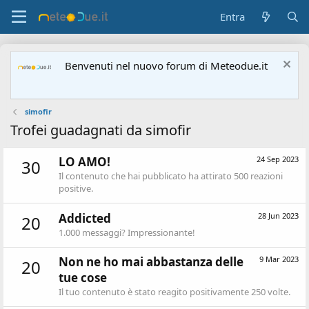
Entra
Benvenuti nel nuovo forum di Meteodue.it
simofir
Trofei guadagnati da simofir
LO AMO!
24 Sep 2023
30
Il contenuto che hai pubblicato ha attirato 500 reazioni
positive.
Addicted
28 Jun 2023
20
1.000 messaggi? Impressionante!
Non ne ho mai abbastanza delle
9 Mar 2023
20
tue cose
Il tuo contenuto è stato reagito positivamente 250 volte.