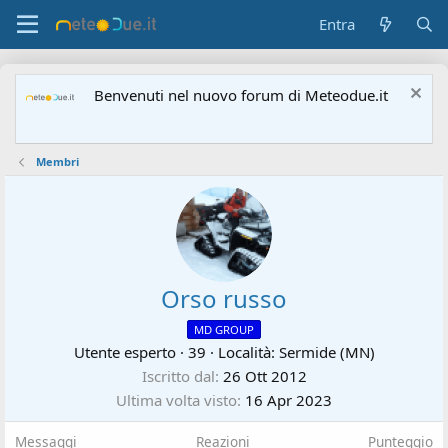
Entra
Benvenuti nel nuovo forum di Meteodue.it
Membri
Orso russo
MD GROUP
Utente esperto
·
39
·
Località:
Sermide (MN)
Iscritto dal
26 Ott 2012
Ultima volta visto
16 Apr 2023
Messaggi
Reazioni
Punteggio