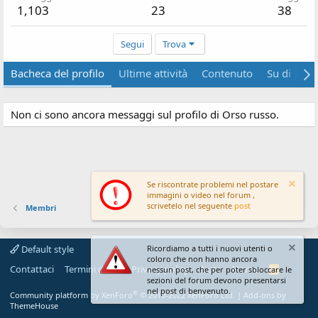
1,103
23
38
Segui
Trova
Bacheca del profilo
Ultime attività
Contenuto
Su di me
Non ci sono ancora messaggi sul profilo di Orso russo.
Se riscontrate problemi nel postare
immagini o video nel forum ,
scrivetelo nel seguente
post
Membri
Default style
Ricordiamo a tutti i nuovi utenti o
coloro che non hanno ancora
Contattaci
Termini d'uso
Privacy policy
Aiuto
Home
R
nessun post, che per poter sbloccare le
S
sezioni del forum devono presentarsi
S
nel post di benvenuto.
®
Community platform by XenForo
© 2010-2022 XenForo Ltd.
|
Add-ons by
ThemeHouse