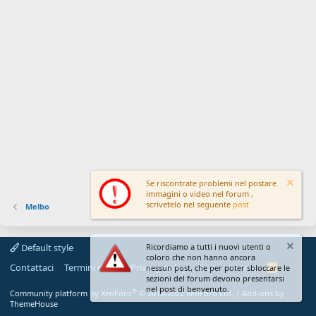
Se riscontrate problemi nel postare
immagini o video nel forum ,
scrivetelo nel seguente
post
Melbo
Default style
Ricordiamo a tutti i nuovi utenti o
coloro che non hanno ancora
Contattaci
Termini d'uso
Privacy policy
Aiuto
Home
R
nessun post, che per poter sbloccare le
S
sezioni del forum devono presentarsi
S
nel post di benvenuto.
®
Community platform by XenForo
© 2010-2022 XenForo Ltd.
|
Add-ons by
ThemeHouse