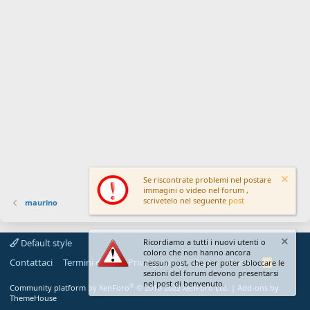
Se riscontrate problemi nel postare
immagini o video nel forum ,
scrivetelo nel seguente
post
maurino
Default style
Ricordiamo a tutti i nuovi utenti o
coloro che non hanno ancora
Contattaci
Termini d'uso
Privacy policy
Aiuto
Home
R
nessun post, che per poter sbloccare le
S
sezioni del forum devono presentarsi
S
nel post di benvenuto.
®
Community platform by XenForo
© 2010-2022 XenForo Ltd.
|
Add-ons by
ThemeHouse