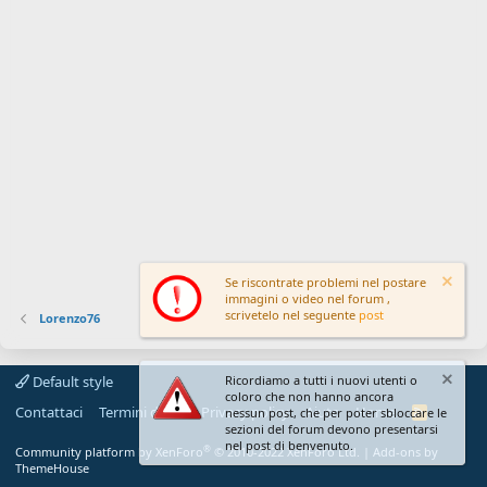
Se riscontrate problemi nel postare
immagini o video nel forum ,
scrivetelo nel seguente
post
Lorenzo76
Default style
Ricordiamo a tutti i nuovi utenti o
coloro che non hanno ancora
Contattaci
Termini d'uso
Privacy policy
Aiuto
Home
R
nessun post, che per poter sbloccare le
S
sezioni del forum devono presentarsi
S
nel post di benvenuto.
®
Community platform by XenForo
© 2010-2022 XenForo Ltd.
|
Add-ons by
ThemeHouse