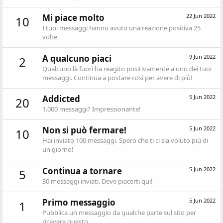
Mi piace molto
22 Jun 2022
10
I tuoi messaggi hanno avuto una reazione positiva 25
volte.
A qualcuno piaci
9 Jun 2022
2
Qualcuno là fuori ha reagito positivamente a uno dei tuoi
messaggi. Continua a postare così per avere di più!
Addicted
5 Jun 2022
20
1.000 messaggi? Impressionante!
Non si può fermare!
5 Jun 2022
10
Hai inviato 100 messaggi. Spero che ti ci sia voluto più di
un giorno!
Continua a tornare
5 Jun 2022
5
30 messaggi inviati. Deve piacerti qui!
Primo messaggio
5 Jun 2022
1
Pubblica un messaggio da qualche parte sul sito per
ricevere questo.