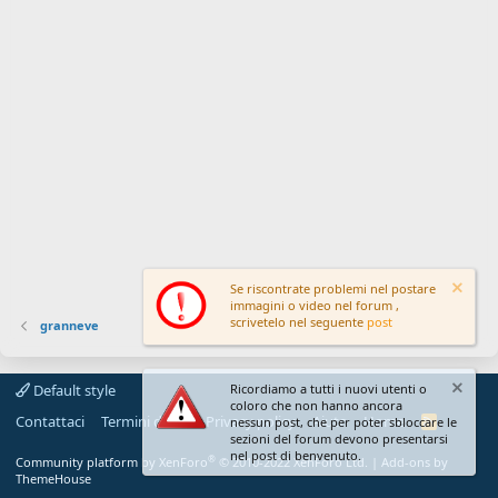
Se riscontrate problemi nel postare
immagini o video nel forum ,
scrivetelo nel seguente
post
granneve
Default style
Ricordiamo a tutti i nuovi utenti o
coloro che non hanno ancora
Contattaci
Termini d'uso
Privacy policy
Aiuto
Home
R
nessun post, che per poter sbloccare le
S
sezioni del forum devono presentarsi
S
nel post di benvenuto.
®
Community platform by XenForo
© 2010-2022 XenForo Ltd.
|
Add-ons by
ThemeHouse