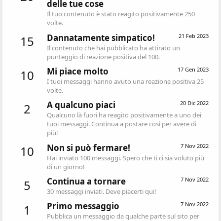
delle tue cose
Il tuo contenuto è stato reagito positivamente 250
volte.
Dannatamente simpatico!
21 Feb 2023
15
Il contenuto che hai pubblicato ha attirato un
punteggio di reazione positiva del 100.
Mi piace molto
17 Gen 2023
10
I tuoi messaggi hanno avuto una reazione positiva 25
volte.
A qualcuno piaci
20 Dic 2022
2
Qualcuno là fuori ha reagito positivamente a uno dei
tuoi messaggi. Continua a postare così per avere di
più!
Non si può fermare!
7 Nov 2022
10
Hai inviato 100 messaggi. Spero che ti ci sia voluto più
di un giorno!
Continua a tornare
7 Nov 2022
5
30 messaggi inviati. Deve piacerti qui!
Primo messaggio
7 Nov 2022
1
Pubblica un messaggio da qualche parte sul sito per