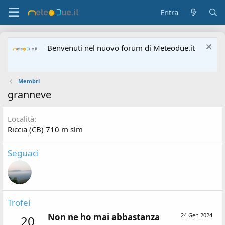
Entra
Benvenuti nel nuovo forum di Meteodue.it
Membri
granneve
Località
Riccia (CB) 710 m slm
Seguaci
Trofei
Non ne ho mai abbastanza
24 Gen 2024
20