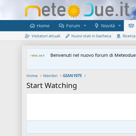
Home
Forum
Novità
Visitatori attuali
Nuovi stati in bacheca
Ricerca
Benvenuti nel nuovo forum di Meteodue.
Home
Membri
GIAN1975
Start Watching