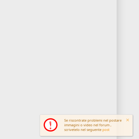
Se riscontrate problemi nel postare
immagini o video nel forum ,
scrivetelo nel seguente
post