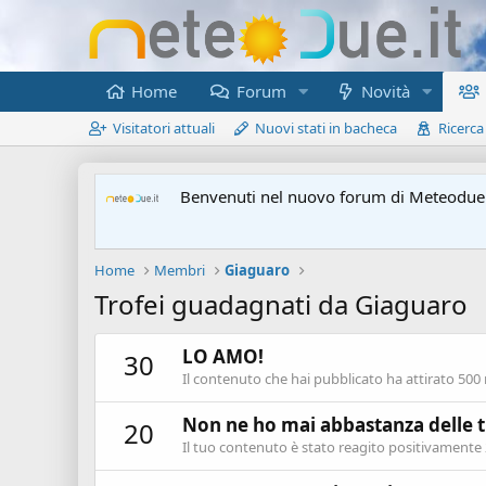
Home
Forum
Novità
Visitatori attuali
Nuovi stati in bacheca
Ricerca
Benvenuti nel nuovo forum di Meteodue.
Home
Membri
Giaguaro
Trofei guadagnati da Giaguaro
LO AMO!
30
Il contenuto che hai pubblicato ha attirato 500 
Non ne ho mai abbastanza delle 
20
Il tuo contenuto è stato reagito positivamente 