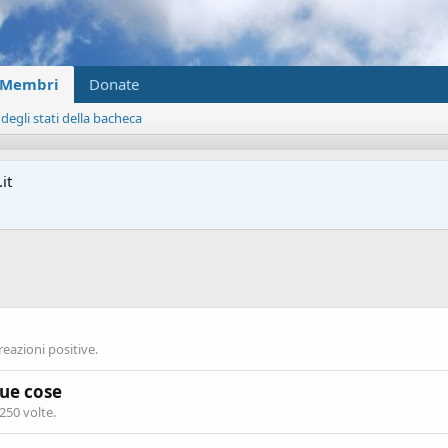
Membri
Donate
 degli stati della bacheca
it
reazioni positive.
tue cose
250 volte.