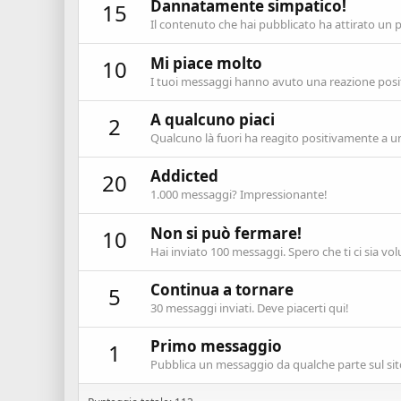
Dannatamente simpatico!
15
Il contenuto che hai pubblicato ha attirato un 
Mi piace molto
10
I tuoi messaggi hanno avuto una reazione posit
A qualcuno piaci
2
Qualcuno là fuori ha reagito positivamente a un
Addicted
20
1.000 messaggi? Impressionante!
Non si può fermare!
10
Hai inviato 100 messaggi. Spero che ti ci sia vol
Continua a tornare
5
30 messaggi inviati. Deve piacerti qui!
Primo messaggio
1
Pubblica un messaggio da qualche parte sul sit