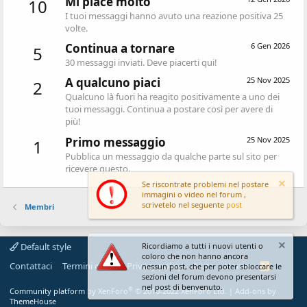
Mi piace molto
10
I tuoi messaggi hanno avuto una reazione positiva 25
volte.
Continua a tornare
6 Gen 2026
5
30 messaggi inviati. Deve piacerti qui!
A qualcuno piaci
25 Nov 2025
2
Qualcuno là fuori ha reagito positivamente a uno dei
tuoi messaggi. Continua a postare così per avere di
più!
Primo messaggio
25 Nov 2025
1
Pubblica un messaggio da qualche parte sul sito per
ricevere questo.
Se riscontrate problemi nel postare
immagini o video nel forum ,
scrivetelo nel seguente
post
Membri
Default style
Ricordiamo a tutti i nuovi utenti o
coloro che non hanno ancora
Contattaci
Termini d'uso
Privacy policy
Aiuto
Home
R
nessun post, che per poter sbloccare le
S
sezioni del forum devono presentarsi
S
nel post di benvenuto.
®
Community platform by XenForo
© 2010-2022 XenForo Ltd.
|
Add-ons by
ThemeHouse