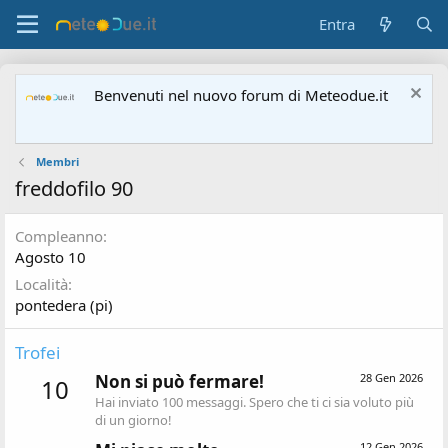
Entra
Benvenuti nel nuovo forum di Meteodue.it
Membri
freddofilo 90
Compleanno
Agosto 10
Località
pontedera (pi)
Trofei
Non si può fermare!
28 Gen 2026
10
Hai inviato 100 messaggi. Spero che ti ci sia voluto più
di un giorno!
12 Gen 2026