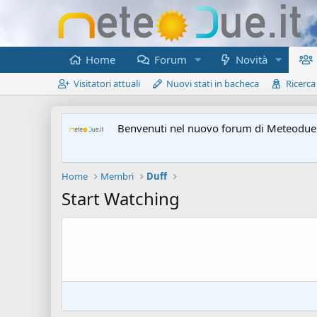
Home
Forum
Novità
Visitatori attuali
Nuovi stati in bacheca
Ricerca
Benvenuti nel nuovo forum di Meteodue.
Home
Membri
Duff
Start Watching