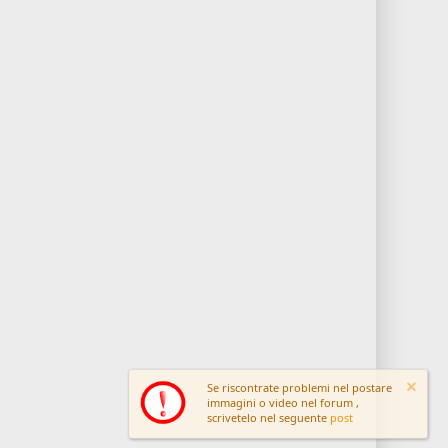
Se riscontrate problemi nel postare
immagini o video nel forum ,
scrivetelo nel seguente
post