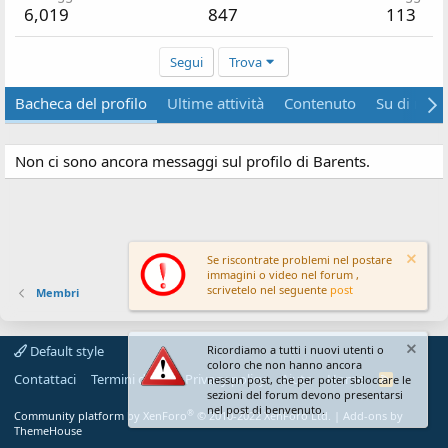
6,019
847
113
Segui
Trova
Bacheca del profilo
Ultime attività
Contenuto
Su di me
Non ci sono ancora messaggi sul profilo di Barents.
Se riscontrate problemi nel postare
immagini o video nel forum ,
scrivetelo nel seguente
post
Membri
Default style
Ricordiamo a tutti i nuovi utenti o
coloro che non hanno ancora
Contattaci
Termini d'uso
Privacy policy
Aiuto
Home
R
nessun post, che per poter sbloccare le
S
sezioni del forum devono presentarsi
S
nel post di benvenuto.
®
Community platform by XenForo
© 2010-2022 XenForo Ltd.
|
Add-ons by
ThemeHouse