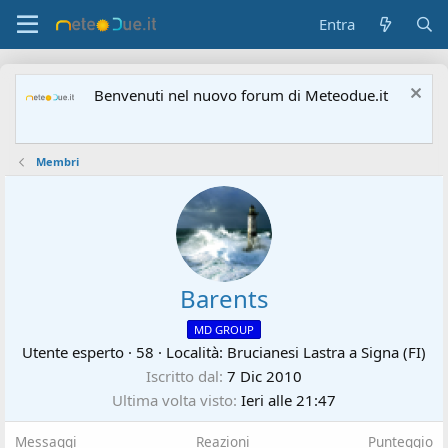
Entra
Benvenuti nel nuovo forum di Meteodue.it
Membri
Barents
MD GROUP
Utente esperto
·
58
·
Località:
Brucianesi Lastra a Signa (FI)
Iscritto dal
7 Dic 2010
Ultima volta visto
Ieri alle 21:47
Messaggi
Reazioni
Punteggio