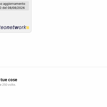
 tue cose
e 250 volte.