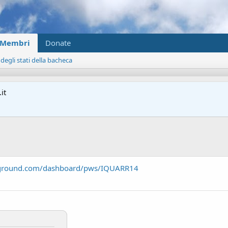
Membri
Donate
 degli stati della bacheca
it
ground.com/dashboard/pws/IQUARR14