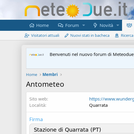
Home
Forum
Novità
Visitatori attuali
Nuovi stati in bacheca
Ricerca
Benvenuti nel nuovo forum di Meteodue.
Home
Membri
Antometeo
Sito web
https://www.wunder
Località
Quarrata
Firma