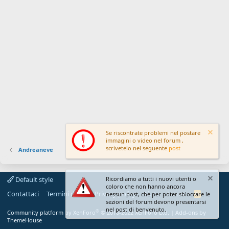
Se riscontrate problemi nel postare
immagini o video nel forum ,
scrivetelo nel seguente
post
Andreaneve
Default style
Ricordiamo a tutti i nuovi utenti o
coloro che non hanno ancora
Contattaci
Termini d'uso
Privacy policy
Aiuto
Home
R
nessun post, che per poter sbloccare le
S
sezioni del forum devono presentarsi
S
nel post di benvenuto.
®
Community platform by XenForo
© 2010-2022 XenForo Ltd.
|
Add-ons by
ThemeHouse