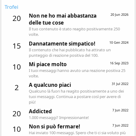
Trofei
Non ne ho mai abbastanza
20 Jun 2026
20
delle tue cose
Il tuo contenuto è stato reagito positivamente 250
volte.
Dannatamente simpatico!
10 Gen 2024
15
Il contenuto che hai pubblicato ha attirato un
punteggio di reazione positiva del 100.
Mi piace molto
16 Sep 2023
10
I tuoi messaggi hanno avuto una reazione positiva 25
volte.
A qualcuno piaci
31 Jul 2022
2
Qualcuno là fuori ha reagito positivamente a uno dei
tuoi messaggi. Continua a postare così per avere di
più!
Addicted
7 Jun 2022
20
1.000 messaggi? Impressionante!
Non si può fermare!
7 Jun 2022
10
Hai inviato 100 messaggi. Spero che ti ci sia voluto più