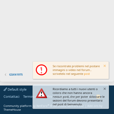
Se riscontrate problemi nel postare
immagini o video nel forum ,
scrivetelo nel seguente
post
GIAN1975
Default style
Ricordiamo a tutti i nuovi utenti o
coloro che non hanno ancora
Contattaci
Termini d'uso
Privacy policy
Aiuto
Home
R
nessun post, che per poter sbloccare le
S
sezioni del forum devono presentarsi
S
nel post di benvenuto.
®
Community platform by XenForo
© 2010-2022 XenForo Ltd.
|
Add-ons by
ThemeHouse